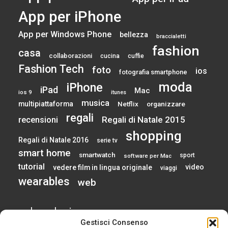
App per iPhone
App per Windows Phone
bellezza
braccialetti
fashion
casa
collaborazioni
cucina
cuffie
Fashion Tech
foto
ios
fotografia smartphone
moda
iPhone
iPad
Mac
ios 9
itunes
musica
multipiattaforma
Netflix
organizzare
regali
Regali di Natale 2015
recensioni
shopping
Regali di Natale 2016
serie tv
smart home
smartwatch
sport
software per Mac
tutorial
video
vedere film in lingua originale
viaggi
wearables
web
calendario
Gestisci Consenso