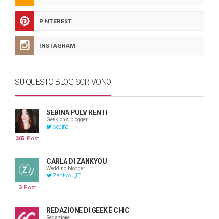
PINTEREST
INSTAGRAM
SU QUESTO BLOG SCRIVONO
SEBINA PULVIRENTI
Geek chic blogger
sebina
305
Post
CARLA DI ZANKYOU
Wedding blogger
Zankyou_IT
3
Post
REDAZIONE DI GEEK È CHIC
Redazione