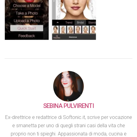
SEBINA PULVIRENTI
Ex-direttrice e redattrice di Softonic.it, scrive per vocazione
e smanetta per uno di quegli strani casi della vita che
proprio non ti spieghi. Appassionata di moda, cucina e