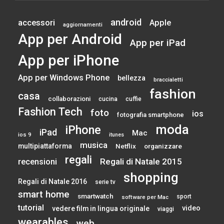
android
accessori
Apple
aggiornamenti
App per Android
App per iPad
App per iPhone
App per Windows Phone
bellezza
braccialetti
fashion
casa
collaborazioni
cucina
cuffie
Fashion Tech
foto
ios
fotografia smartphone
moda
iPhone
iPad
Mac
ios 9
itunes
musica
multipiattaforma
Netflix
organizzare
regali
Regali di Natale 2015
recensioni
shopping
Regali di Natale 2016
serie tv
smart home
smartwatch
sport
software per Mac
tutorial
video
vedere film in lingua originale
viaggi
wearables
web