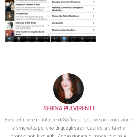
SEBINA PULVIRENTI
Ex-direttrice e redattrice di Softonic.it, scrive per vocazione
e smanetta per uno di quegli strani casi della vita che
proprio non ti spieghi. Appassionata di moda, cucina e