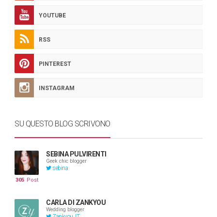
YOUTUBE
RSS
PINTEREST
INSTAGRAM
SU QUESTO BLOG SCRIVONO
SEBINA PULVIRENTI
Geek chic blogger
sebina
305
Post
CARLA DI ZANKYOU
Wedding blogger
Zankyou_IT