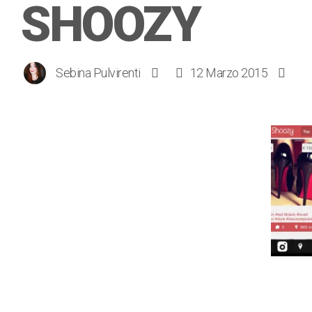
SHOOZY
Sebina Pulvirenti
12 Marzo 2015