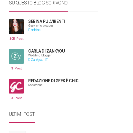
SU QUESTO BLOG SCRIVONO
SEBINA PULVIRENTI
Geek chic blogger
sebina
305
Post
CARLA DI ZANKYOU
Wedding blogger
Zankyou_IT
3
Post
REDAZIONE DI GEEK È CHIC
Redazione
3
Post
ULTIMI POST