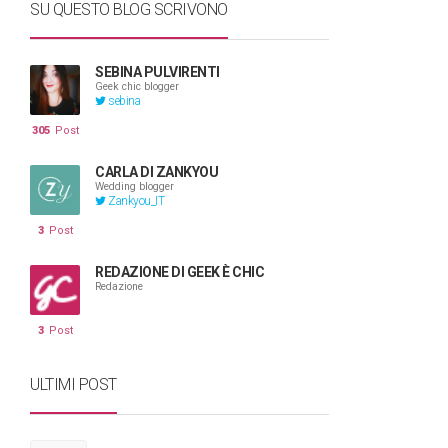
SU QUESTO BLOG SCRIVONO
SEBINA PULVIRENTI
Geek chic blogger
sebina
305
Post
CARLA DI ZANKYOU
Wedding blogger
Zankyou_IT
3
Post
REDAZIONE DI GEEK È CHIC
Redazione
3
Post
ULTIMI POST