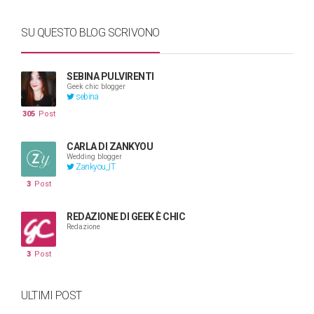
SU QUESTO BLOG SCRIVONO
SEBINA PULVIRENTI
Geek chic blogger
sebina
305
Post
CARLA DI ZANKYOU
Wedding blogger
Zankyou_IT
3
Post
REDAZIONE DI GEEK È CHIC
Redazione
3
Post
ULTIMI POST