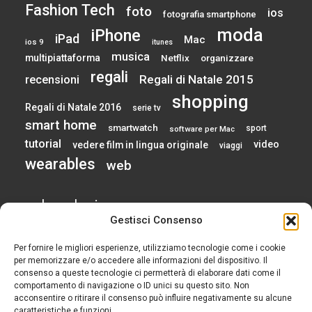
Fashion Tech
foto
ios
fotografia smartphone
moda
iPhone
iPad
Mac
ios 9
itunes
musica
multipiattaforma
Netflix
organizzare
regali
Regali di Natale 2015
recensioni
shopping
Regali di Natale 2016
serie tv
smart home
smartwatch
sport
software per Mac
tutorial
video
vedere film in lingua originale
viaggi
wearables
web
calendario
Gestisci Consenso
Per fornire le migliori esperienze, utilizziamo tecnologie come i cookie
AGOSTO 2026
per memorizzare e/o accedere alle informazioni del dispositivo. Il
consenso a queste tecnologie ci permetterà di elaborare dati come il
comportamento di navigazione o ID unici su questo sito. Non
L
M
M
G
V
S
D
acconsentire o ritirare il consenso può influire negativamente su alcune
1
2
caratteristiche e funzioni.