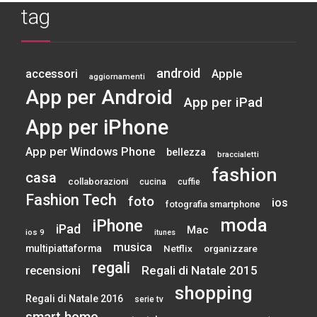
tag
android
accessori
Apple
aggiornamenti
App per Android
App per iPad
App per iPhone
App per Windows Phone
bellezza
braccialetti
fashion
casa
collaborazioni
cucina
cuffie
Fashion Tech
foto
ios
fotografia smartphone
moda
iPhone
iPad
Mac
ios 9
itunes
musica
multipiattaforma
Netflix
organizzare
regali
Regali di Natale 2015
recensioni
shopping
Regali di Natale 2016
serie tv
smart home