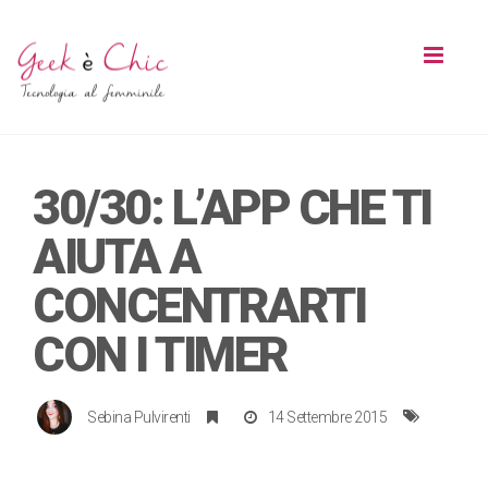
Toggl
naviga
30/30: L’APP CHE TI
AIUTA A
CONCENTRARTI
CON I TIMER
Sebina Pulvirenti
14 Settembre 2015