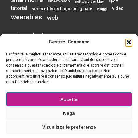
smartwatch
sport
software per Mac
tutorial
video
vedere film in lingua originale
viaggi
wearables
web
calendario
Gestisci Consenso
Per fornire le migliori esperienze, utilizziamo tecnologie come i cookie
AGOSTO 2026
per memorizzare e/o accedere alle informazioni del dispositivo. Il
consenso a queste tecnologie ci permetterà di elaborare dati come il
comportamento di navigazione o ID unici su questo sito. Non
L
M
M
G
V
S
D
acconsentire o ritirare il consenso può influire negativamente su alcune
1
2
caratteristiche e funzioni.
3
4
5
6
7
8
9
10
11
12
13
14
15
16
Accetta
17
18
19
20
21
22
23
24
25
26
27
28
29
30
Nega
31
« Gen
Visualizza le preferenze