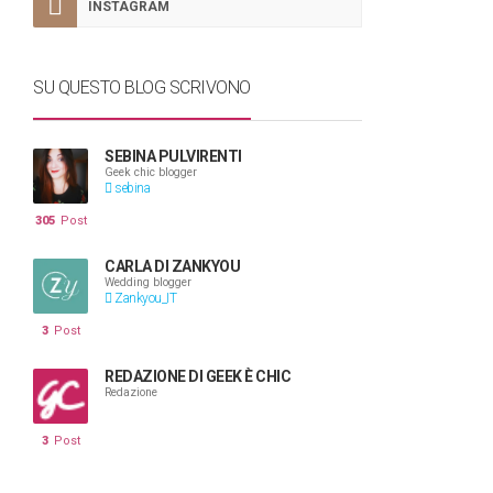
INSTAGRAM
SU QUESTO BLOG SCRIVONO
SEBINA PULVIRENTI
Geek chic blogger
sebina
305
Post
CARLA DI ZANKYOU
Wedding blogger
Zankyou_IT
3
Post
REDAZIONE DI GEEK È CHIC
Redazione
3
Post