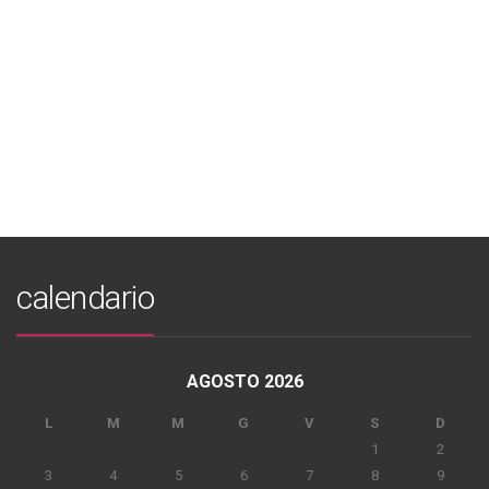
calendario
AGOSTO 2026
L
M
M
G
V
S
D
1
2
3
4
5
6
7
8
9