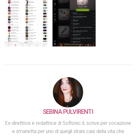
SEBINA PULVIRENTI
Ex-direttrice e redattrice di Softonic.it, scrive per vocazione
e smanetta per uno di quegli strani casi della vita che