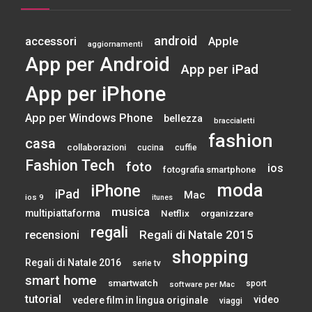
android
accessori
Apple
aggiornamenti
App per Android
App per iPad
App per iPhone
App per Windows Phone
bellezza
braccialetti
fashion
casa
collaborazioni
cucina
cuffie
Fashion Tech
foto
ios
fotografia smartphone
moda
iPhone
iPad
Mac
ios 9
itunes
musica
multipiattaforma
Netflix
organizzare
regali
Regali di Natale 2015
recensioni
shopping
Regali di Natale 2016
serie tv
smart home
smartwatch
sport
software per Mac
tutorial
video
vedere film in lingua originale
viaggi