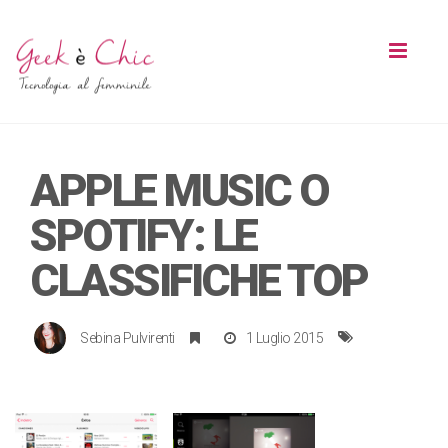
Toggl
naviga
APPLE MUSIC O
SPOTIFY: LE
CLASSIFICHE TOP
Sebina Pulvirenti
1 Luglio 2015