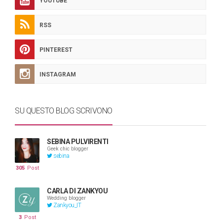
YOUTUBE
RSS
PINTEREST
INSTAGRAM
SU QUESTO BLOG SCRIVONO
SEBINA PULVIRENTI
Geek chic blogger
sebina
305
Post
CARLA DI ZANKYOU
Wedding blogger
Zankyou_IT
3
Post