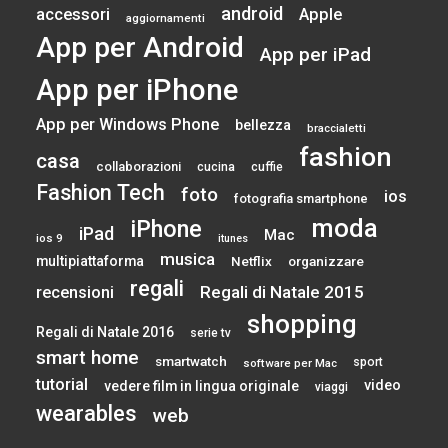
android
accessori
Apple
aggiornamenti
App per Android
App per iPad
App per iPhone
App per Windows Phone
bellezza
braccialetti
fashion
casa
collaborazioni
cucina
cuffie
Fashion Tech
foto
ios
fotografia smartphone
moda
iPhone
iPad
Mac
ios 9
itunes
musica
multipiattaforma
Netflix
organizzare
regali
Regali di Natale 2015
recensioni
shopping
Regali di Natale 2016
serie tv
smart home
smartwatch
sport
software per Mac
tutorial
video
vedere film in lingua originale
viaggi
wearables
web