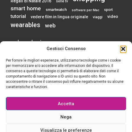
Regali di Natale 2016
serie tv
smart home
smartwatch
sport
software per Mac
tutorial
video
vedere film in lingua originale
viaggi
wearables
web
calendario
Gestisci Consenso
Per fornire le migliori esperienze, utilizziamo tecnologie come i cookie
AGOSTO 2026
per memorizzare e/o accedere alle informazioni del dispositivo. Il
consenso a queste tecnologie ci permetterà di elaborare dati come il
comportamento di navigazione o ID unici su questo sito. Non
L
M
M
G
V
S
D
acconsentire o ritirare il consenso può influire negativamente su alcune
1
2
caratteristiche e funzioni.
3
4
5
6
7
8
9
10
11
12
13
14
15
16
Accetta
17
18
19
20
21
22
23
24
25
26
27
28
29
30
Nega
31
« Gen
Visualizza le preferenze