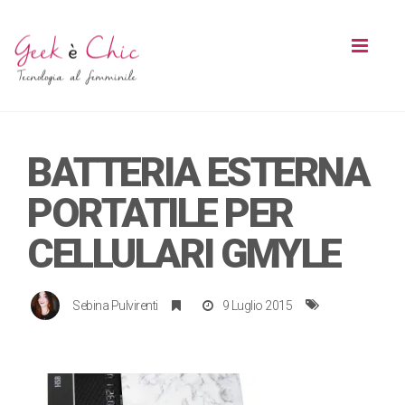
Toggl
naviga
BATTERIA ESTERNA
PORTATILE PER
CELLULARI GMYLE
Sebina Pulvirenti
9 Luglio 2015