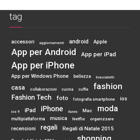
tag
android
accessori
Apple
aggiornamenti
App per Android
App per iPad
App per iPhone
App per Windows Phone
bellezza
braccialetti
fashion
casa
collaborazioni
cucina
cuffie
Fashion Tech
foto
ios
fotografia smartphone
moda
iPhone
iPad
Mac
ios 9
itunes
musica
multipiattaforma
Netflix
organizzare
regali
Regali di Natale 2015
recensioni
shopping