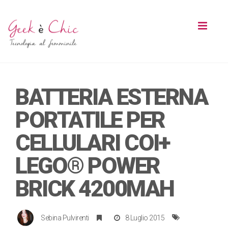
Toggl
naviga
BATTERIA ESTERNA
PORTATILE PER
CELLULARI COI+
LEGO® POWER
BRICK 4200MAH
Sebina Pulvirenti
8 Luglio 2015