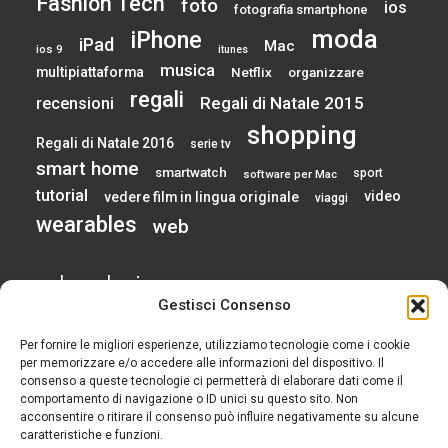
Fashion Tech
foto
ios
fotografia smartphone
moda
iPhone
iPad
Mac
ios 9
itunes
musica
multipiattaforma
Netflix
organizzare
regali
Regali di Natale 2015
recensioni
shopping
Regali di Natale 2016
serie tv
smart home
smartwatch
sport
software per Mac
tutorial
video
vedere film in lingua originale
viaggi
wearables
web
calendario
Gestisci Consenso
Per fornire le migliori esperienze, utilizziamo tecnologie come i cookie
AGOSTO 2026
per memorizzare e/o accedere alle informazioni del dispositivo. Il
consenso a queste tecnologie ci permetterà di elaborare dati come il
comportamento di navigazione o ID unici su questo sito. Non
L
M
M
G
V
S
D
acconsentire o ritirare il consenso può influire negativamente su alcune
1
2
caratteristiche e funzioni.