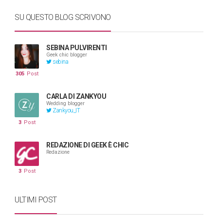
SU QUESTO BLOG SCRIVONO
SEBINA PULVIRENTI
Geek chic blogger
sebina
305
Post
CARLA DI ZANKYOU
Wedding blogger
Zankyou_IT
3
Post
REDAZIONE DI GEEK È CHIC
Redazione
3
Post
ULTIMI POST