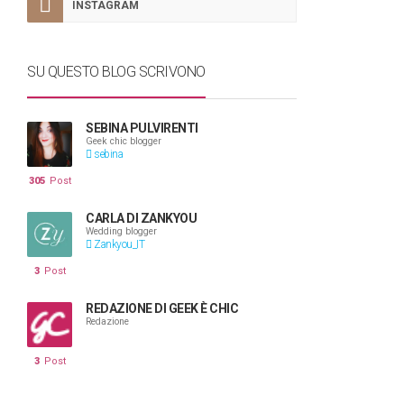
INSTAGRAM
SU QUESTO BLOG SCRIVONO
SEBINA PULVIRENTI
Geek chic blogger
sebina
305
Post
CARLA DI ZANKYOU
Wedding blogger
Zankyou_IT
3
Post
REDAZIONE DI GEEK È CHIC
Redazione
3
Post