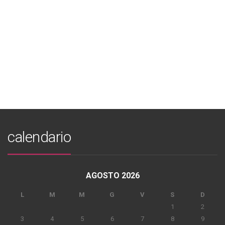
calendario
AGOSTO 2026
L
M
M
G
V
S
D
1
2
3
4
5
6
7
8
9