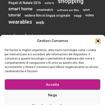
shopping
Regali di Natale 2016
serie tv
smart home
smartwatch
sport
software per Mac
tutorial
video
vedere film in lingua originale
viaggi
wearables
web
calendario
Gestisci Consenso
Per fornire le migliori esperienze, utilizziamo tecnologie come i cookie
AGOSTO 2026
per memorizzare e/o accedere alle informazioni del dispositivo. Il
consenso a queste tecnologie ci permetterà di elaborare dati come il
comportamento di navigazione o ID unici su questo sito. Non
L
M
M
G
V
S
D
acconsentire o ritirare il consenso può influire negativamente su alcune
1
2
caratteristiche e funzioni.
3
4
5
6
7
8
9
10
11
12
13
14
15
16
Accetta
17
18
19
20
21
22
23
24
25
26
27
28
29
30
Nega
31
« Gen