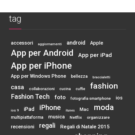
tag
android
accessori
Apple
aggiornamenti
App per Android
App per iPad
App per iPhone
App per Windows Phone
bellezza
braccialetti
fashion
casa
collaborazioni
cucina
cuffie
Fashion Tech
foto
ios
fotografia smartphone
moda
iPhone
iPad
Mac
ios 9
itunes
musica
multipiattaforma
Netflix
organizzare
regali
Regali di Natale 2015
recensioni