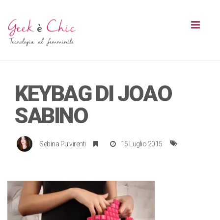
Toggl
naviga
KEYBAG DI JOAO
SABINO
Sebina Pulvirenti
15 Luglio 2015