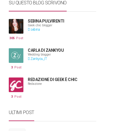
SU QUESTO BLOG SCRIVONO
SEBINA PULVIRENTI
Geek chic blogger
sebina
305
Post
CARLA DI ZANKYOU
Wedding blogger
Zankyou_IT
3
Post
REDAZIONE DI GEEK È CHIC
Redazione
3
Post
ULTIMI POST