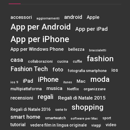
android
accessori
Apple
aggiornamenti
App per Android
App per iPad
App per iPhone
App per Windows Phone
bellezza
braccialetti
fashion
casa
collaborazioni
cucina
cuffie
Fashion Tech
foto
ios
fotografia smartphone
moda
iPhone
iPad
Mac
ios 9
itunes
musica
multipiattaforma
Netflix
organizzare
regali
Regali di Natale 2015
recensioni
shopping
Regali di Natale 2016
serie tv
smart home
smartwatch
sport
software per Mac
tutorial
video
vedere film in lingua originale
viaggi