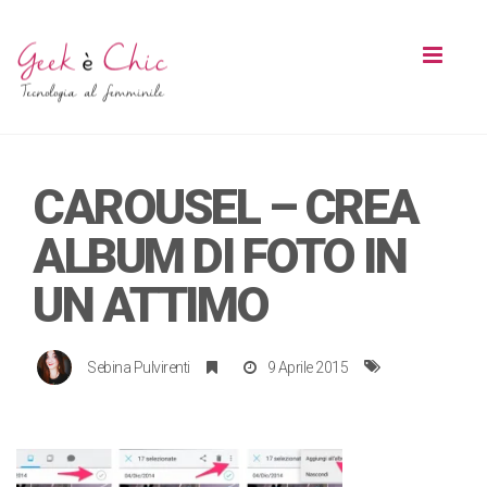
Toggl
naviga
CAROUSEL – CREA
ALBUM DI FOTO IN
UN ATTIMO
Sebina Pulvirenti
9 Aprile 2015