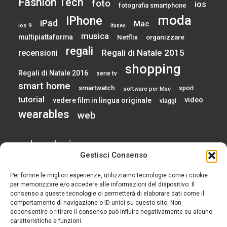
Fashion Tech
foto
ios
fotografia smartphone
moda
iPhone
iPad
Mac
ios 9
itunes
musica
multipiattaforma
Netflix
organizzare
regali
Regali di Natale 2015
recensioni
shopping
Regali di Natale 2016
serie tv
smart home
smartwatch
sport
software per Mac
tutorial
video
vedere film in lingua originale
viaggi
wearables
web
calendario
Gestisci Consenso
Per fornire le migliori esperienze, utilizziamo tecnologie come i cookie
AGOSTO 2026
per memorizzare e/o accedere alle informazioni del dispositivo. Il
consenso a queste tecnologie ci permetterà di elaborare dati come il
comportamento di navigazione o ID unici su questo sito. Non
L
M
M
G
V
S
D
acconsentire o ritirare il consenso può influire negativamente su alcune
1
2
caratteristiche e funzioni.