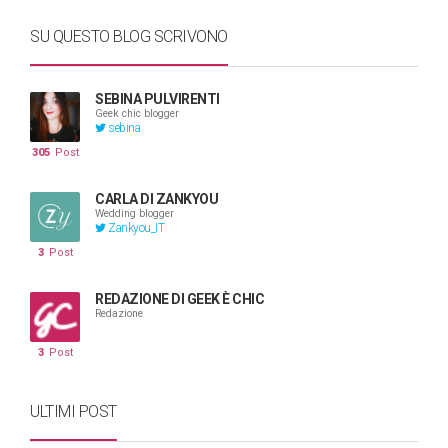
SU QUESTO BLOG SCRIVONO
SEBINA PULVIRENTI
Geek chic blogger
sebina
305
Post
CARLA DI ZANKYOU
Wedding blogger
Zankyou_IT
3
Post
REDAZIONE DI GEEK È CHIC
Redazione
3
Post
ULTIMI POST