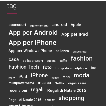
tag
android
accessori
Apple
aggiornamenti
App per Android
App per iPad
App per iPhone
App per Windows Phone
bellezza
braccialetti
fashion
casa
collaborazioni
cucina
cuffie
Fashion Tech
foto
ios
fotografia smartphone
moda
iPhone
iPad
Mac
ios 9
itunes
musica
multipiattaforma
Netflix
organizzare
regali
Regali di Natale 2015
recensioni
shopping
Regali di Natale 2016
serie tv
smart home