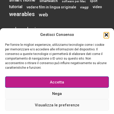
smartwatch
sport
software per Mac
tutorial
video
vedere film in lingua originale
viaggi
wearables
web
calendario
Gestisci Consenso
Per fornire le migliori esperienze, utilizziamo tecnologie come i cookie
AGOSTO 2026
per memorizzare e/o accedere alle informazioni del dispositivo. Il
consenso a queste tecnologie ci permetterà di elaborare dati come il
comportamento di navigazione o ID unici su questo sito. Non
L
M
M
G
V
S
D
acconsentire o ritirare il consenso può influire negativamente su alcune
1
2
caratteristiche e funzioni.
3
4
5
6
7
8
9
10
11
12
13
14
15
16
Accetta
17
18
19
20
21
22
23
24
25
26
27
28
29
30
Nega
31
« Gen
Visualizza le preferenze