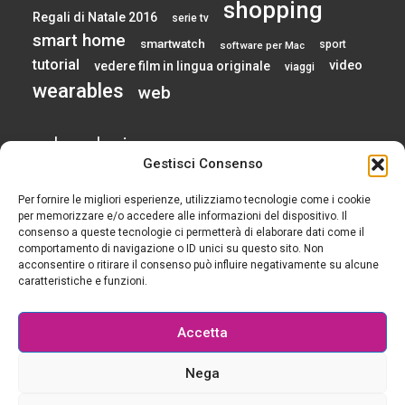
shopping
Regali di Natale 2016
serie tv
smart home
smartwatch
sport
software per Mac
tutorial
video
vedere film in lingua originale
viaggi
wearables
web
calendario
Gestisci Consenso
Per fornire le migliori esperienze, utilizziamo tecnologie come i cookie
AGOSTO 2026
per memorizzare e/o accedere alle informazioni del dispositivo. Il
consenso a queste tecnologie ci permetterà di elaborare dati come il
comportamento di navigazione o ID unici su questo sito. Non
L
M
M
G
V
S
D
acconsentire o ritirare il consenso può influire negativamente su alcune
1
2
caratteristiche e funzioni.
3
4
5
6
7
8
9
10
11
12
13
14
15
16
Accetta
17
18
19
20
21
22
23
24
25
26
27
28
29
30
Nega
31
« Gen