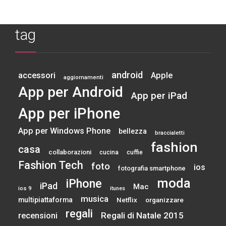
tag
android
accessori
Apple
aggiornamenti
App per Android
App per iPad
App per iPhone
App per Windows Phone
bellezza
braccialetti
fashion
casa
collaborazioni
cucina
cuffie
Fashion Tech
foto
ios
fotografia smartphone
moda
iPhone
iPad
Mac
ios 9
itunes
musica
multipiattaforma
Netflix
organizzare
regali
Regali di Natale 2015
recensioni