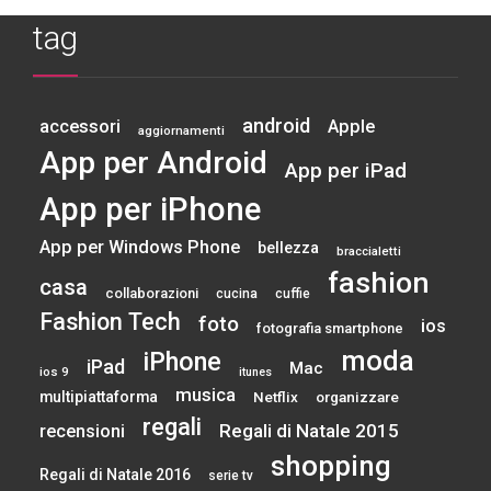
tag
android
accessori
Apple
aggiornamenti
App per Android
App per iPad
App per iPhone
App per Windows Phone
bellezza
braccialetti
fashion
casa
collaborazioni
cucina
cuffie
Fashion Tech
foto
ios
fotografia smartphone
moda
iPhone
iPad
Mac
ios 9
itunes
musica
multipiattaforma
Netflix
organizzare
regali
Regali di Natale 2015
recensioni
shopping
Regali di Natale 2016
serie tv