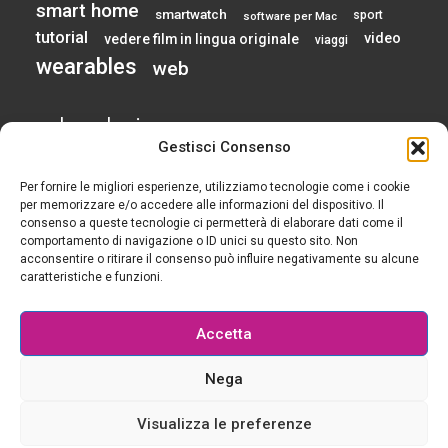
smart home
smartwatch
sport
software per Mac
tutorial
video
vedere film in lingua originale
viaggi
wearables
web
calendario
Gestisci Consenso
Per fornire le migliori esperienze, utilizziamo tecnologie come i cookie
AGOSTO 2026
per memorizzare e/o accedere alle informazioni del dispositivo. Il
consenso a queste tecnologie ci permetterà di elaborare dati come il
comportamento di navigazione o ID unici su questo sito. Non
L
M
M
G
V
S
D
acconsentire o ritirare il consenso può influire negativamente su alcune
1
2
caratteristiche e funzioni.
3
4
5
6
7
8
9
10
11
12
13
14
15
16
Accetta
17
18
19
20
21
22
23
24
25
26
27
28
29
30
Nega
31
« Gen
Visualizza le preferenze