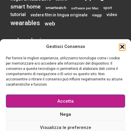
smart home
smartwatch
sport
software per Mac
tutorial
video
vedere film in lingua originale
viaggi
wearables
web
calendario
Gestisci Consenso
Per fornire le migliori esperienze, utilizziamo tecnologie come i cookie
AGOSTO 2026
per memorizzare e/o accedere alle informazioni del dispositivo. Il
consenso a queste tecnologie ci permetterà di elaborare dati come il
comportamento di navigazione o ID unici su questo sito. Non
L
M
M
G
V
S
D
acconsentire o ritirare il consenso può influire negativamente su alcune
1
2
caratteristiche e funzioni.
3
4
5
6
7
8
9
10
11
12
13
14
15
16
Accetta
17
18
19
20
21
22
23
24
25
26
27
28
29
30
Nega
31
« Gen
Visualizza le preferenze