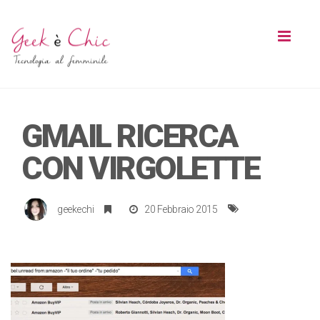
Toggl
naviga
GMAIL RICERCA
CON VIRGOLETTE
geekechi
20 Febbraio 2015