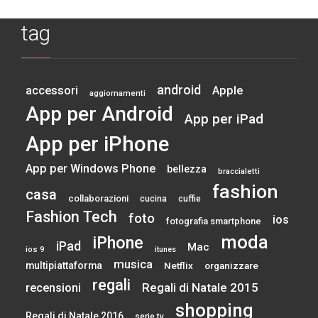
tag
android
accessori
Apple
aggiornamenti
App per Android
App per iPad
App per iPhone
App per Windows Phone
bellezza
braccialetti
fashion
casa
collaborazioni
cucina
cuffie
Fashion Tech
foto
ios
fotografia smartphone
moda
iPhone
iPad
Mac
ios 9
itunes
musica
multipiattaforma
Netflix
organizzare
regali
Regali di Natale 2015
recensioni
shopping
Regali di Natale 2016
serie tv