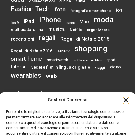
collaborazioni
cucina
cuffie
Fashion Tech
foto
ios
fotografia smartphone
moda
iPhone
iPad
Mac
ios 9
itunes
musica
multipiattaforma
Netflix
organizzare
regali
Regali di Natale 2015
recensioni
shopping
Regali di Natale 2016
serie tv
smart home
smartwatch
sport
software per Mac
tutorial
video
vedere film in lingua originale
viaggi
wearables
web
calendario
Gestisci Consenso
Per fornire le migliori esperienze, utilizziamo tecnologie come i cookie
AGOSTO 2026
per memorizzare e/o accedere alle informazioni del dispositivo. Il
consenso a queste tecnologie ci permetterà di elaborare dati come il
comportamento di navigazione o ID unici su questo sito. Non
L
M
M
G
V
S
D
acconsentire o ritirare il consenso può influire negativamente su alcune