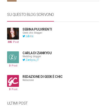
SU QUESTO BLOG SCRIVONO
SEBINA PULVIRENTI
Geek chic blogger
sebina
305
Post
CARLA DI ZANKYOU
Wedding blogger
Zankyou_IT
3
Post
REDAZIONE DI GEEK È CHIC
Redazione
3
Post
ULTIMI POST