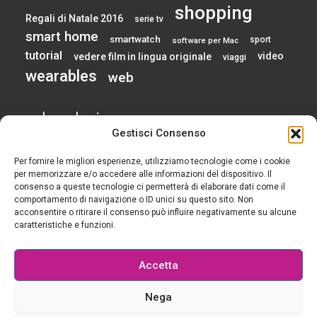
shopping
Regali di Natale 2016
serie tv
smart home
smartwatch
sport
software per Mac
tutorial
video
vedere film in lingua originale
viaggi
wearables
web
calendario
Gestisci Consenso
Per fornire le migliori esperienze, utilizziamo tecnologie come i cookie
AGOSTO 2026
per memorizzare e/o accedere alle informazioni del dispositivo. Il
consenso a queste tecnologie ci permetterà di elaborare dati come il
comportamento di navigazione o ID unici su questo sito. Non
L
M
M
G
V
S
D
acconsentire o ritirare il consenso può influire negativamente su alcune
1
2
caratteristiche e funzioni.
3
4
5
6
7
8
9
10
11
12
13
14
15
16
Accetta
17
18
19
20
21
22
23
24
25
26
27
28
29
30
Nega
31