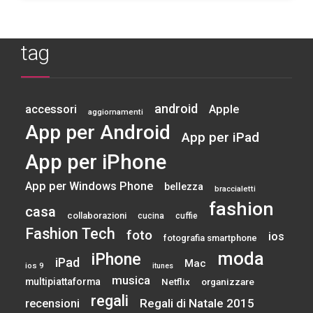
tag
android
accessori
Apple
aggiornamenti
App per Android
App per iPad
App per iPhone
App per Windows Phone
bellezza
braccialetti
fashion
casa
collaborazioni
cucina
cuffie
Fashion Tech
foto
ios
fotografia smartphone
moda
iPhone
iPad
Mac
ios 9
itunes
musica
multipiattaforma
Netflix
organizzare
regali
Regali di Natale 2015
recensioni