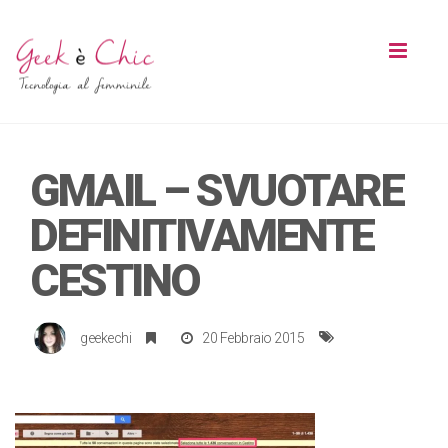
Toggl
naviga
GMAIL – SVUOTARE
DEFINITIVAMENTE
CESTINO
geekechi
20 Febbraio 2015