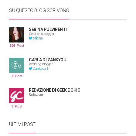
SU QUESTO BLOG SCRIVONO
SEBINA PULVIRENTI
Geek chic blogger
sebina
305
Post
CARLA DI ZANKYOU
Wedding blogger
Zankyou_IT
3
Post
REDAZIONE DI GEEK È CHIC
Redazione
3
Post
ULTIMI POST