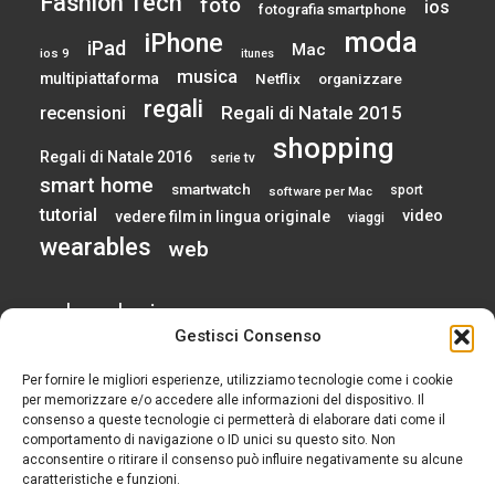
Fashion Tech
foto
ios
fotografia smartphone
moda
iPhone
iPad
Mac
ios 9
itunes
musica
multipiattaforma
Netflix
organizzare
regali
Regali di Natale 2015
recensioni
shopping
Regali di Natale 2016
serie tv
smart home
smartwatch
sport
software per Mac
tutorial
video
vedere film in lingua originale
viaggi
wearables
web
calendario
Gestisci Consenso
Per fornire le migliori esperienze, utilizziamo tecnologie come i cookie
AGOSTO 2026
per memorizzare e/o accedere alle informazioni del dispositivo. Il
consenso a queste tecnologie ci permetterà di elaborare dati come il
comportamento di navigazione o ID unici su questo sito. Non
L
M
M
G
V
S
D
acconsentire o ritirare il consenso può influire negativamente su alcune
1
2
caratteristiche e funzioni.