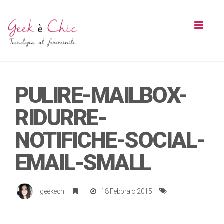
Toggl
naviga
PULIRE-MAILBOX-
RIDURRE-
NOTIFICHE-SOCIAL-
EMAIL-SMALL
geekechi
18 Febbraio 2015