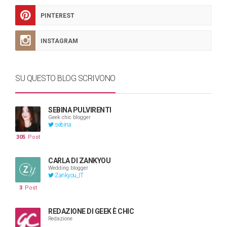
PINTEREST
INSTAGRAM
SU QUESTO BLOG SCRIVONO
SEBINA PULVIRENTI
Geek chic blogger
sebina
305
Post
CARLA DI ZANKYOU
Wedding blogger
Zankyou_IT
3
Post
REDAZIONE DI GEEK È CHIC
Redazione