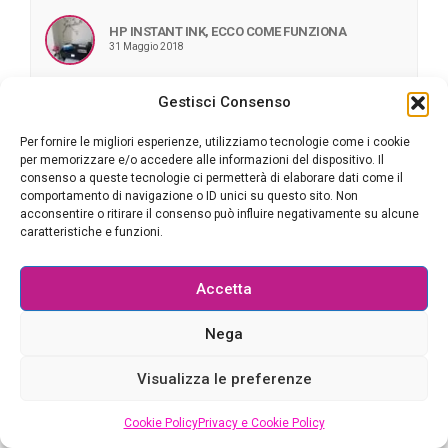
HP INSTANT INK, ECCO COME FUNZIONA
31 Maggio 2018
Gestisci Consenso
HP INSTANT INK: INCHIOSTRO A DOMICILIO, PRIMA
CHE LA STAMPANTE LO FINISCA
Per fornire le migliori esperienze, utilizziamo tecnologie come i cookie
29 Maggio 2018
per memorizzare e/o accedere alle informazioni del dispositivo. Il
consenso a queste tecnologie ci permetterà di elaborare dati come il
comportamento di navigazione o ID unici su questo sito. Non
acconsentire o ritirare il consenso può influire negativamente su alcune
caratteristiche e funzioni.
Accetta
Ricette facili e veloci
Nega
Visualizza le preferenze
AGGIUNGIMI SUI NEWSREADER
Cookie Policy
Privacy e Cookie Policy