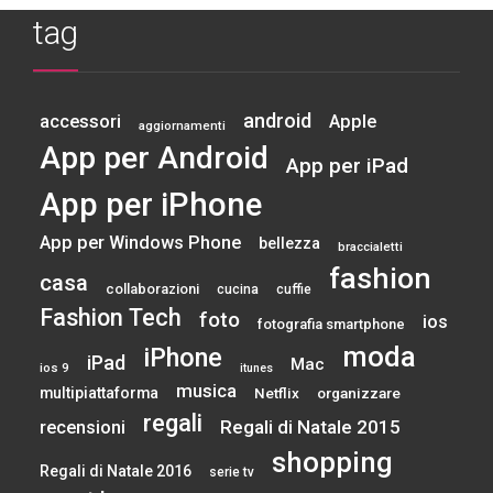
tag
android
accessori
Apple
aggiornamenti
App per Android
App per iPad
App per iPhone
App per Windows Phone
bellezza
braccialetti
fashion
casa
collaborazioni
cucina
cuffie
Fashion Tech
foto
ios
fotografia smartphone
moda
iPhone
iPad
Mac
ios 9
itunes
musica
multipiattaforma
Netflix
organizzare
regali
Regali di Natale 2015
recensioni
shopping
Regali di Natale 2016
serie tv