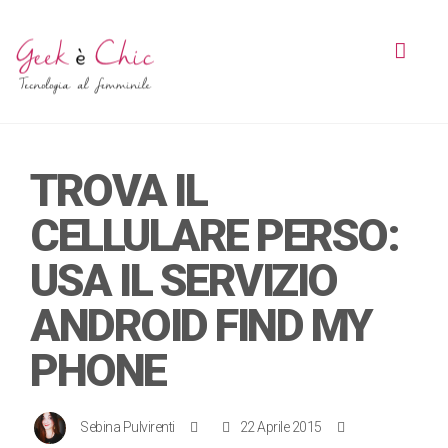
Toggl
navig
TROVA IL
CELLULARE PERSO:
USA IL SERVIZIO
ANDROID FIND MY
PHONE
Sebina Pulvirenti
22 Aprile 2015