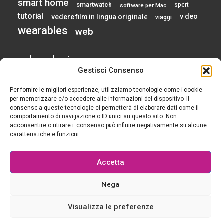
smart home
smartwatch
sport
software per Mac
tutorial
video
vedere film in lingua originale
viaggi
wearables
web
calendario
Gestisci Consenso
Per fornire le migliori esperienze, utilizziamo tecnologie come i cookie
AGOSTO 2026
per memorizzare e/o accedere alle informazioni del dispositivo. Il
consenso a queste tecnologie ci permetterà di elaborare dati come il
comportamento di navigazione o ID unici su questo sito. Non
L
M
M
G
V
S
D
acconsentire o ritirare il consenso può influire negativamente su alcune
1
2
caratteristiche e funzioni.
3
4
5
6
7
8
9
10
11
12
13
14
15
16
Accetta
17
18
19
20
21
22
23
24
25
26
27
28
29
30
Nega
31
« Gen
Visualizza le preferenze