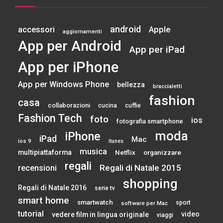
android
accessori
Apple
aggiornamenti
App per Android
App per iPad
App per iPhone
App per Windows Phone
bellezza
braccialetti
fashion
casa
collaborazioni
cucina
cuffie
Fashion Tech
foto
ios
fotografia smartphone
moda
iPhone
iPad
Mac
ios 9
itunes
musica
multipiattaforma
Netflix
organizzare
regali
Regali di Natale 2015
recensioni
shopping
Regali di Natale 2016
serie tv
smart home
smartwatch
sport
software per Mac
tutorial
video
vedere film in lingua originale
viaggi