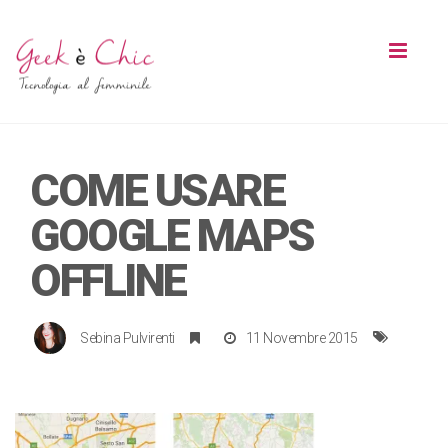
Toggl
naviga
COME USARE
GOOGLE MAPS
OFFLINE
Sebina Pulvirenti
11 Novembre 2015