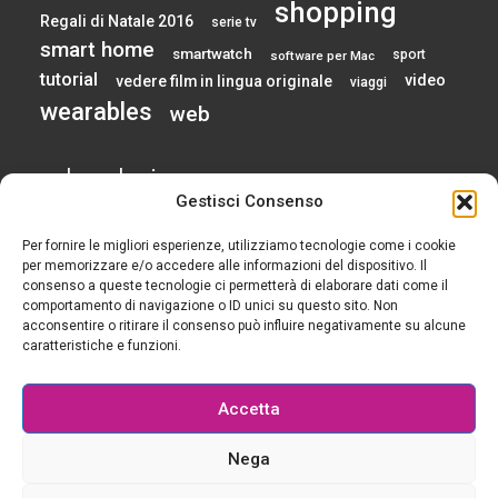
shopping
Regali di Natale 2016
serie tv
smart home
smartwatch
sport
software per Mac
tutorial
video
vedere film in lingua originale
viaggi
wearables
web
calendario
Gestisci Consenso
Per fornire le migliori esperienze, utilizziamo tecnologie come i cookie
AGOSTO 2026
per memorizzare e/o accedere alle informazioni del dispositivo. Il
consenso a queste tecnologie ci permetterà di elaborare dati come il
comportamento di navigazione o ID unici su questo sito. Non
L
M
M
G
V
S
D
acconsentire o ritirare il consenso può influire negativamente su alcune
1
2
caratteristiche e funzioni.
3
4
5
6
7
8
9
10
11
12
13
14
15
16
Accetta
17
18
19
20
21
22
23
24
25
26
27
28
29
30
Nega
31
« Gen