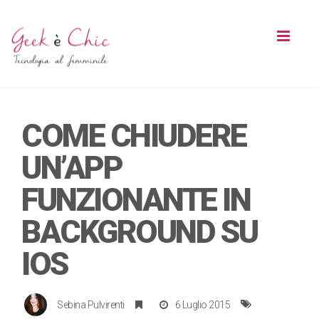
Toggl
naviga
COME CHIUDERE
UN’APP
FUNZIONANTE IN
BACKGROUND SU
IOS
Sebina Pulvirenti
6 Luglio 2015