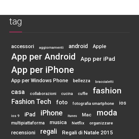
tag
android
accessori
Apple
aggiornamenti
App per Android
App per iPad
App per iPhone
App per Windows Phone
bellezza
braccialetti
fashion
casa
collaborazioni
cucina
cuffie
Fashion Tech
foto
ios
fotografia smartphone
moda
iPhone
iPad
Mac
ios 9
itunes
musica
multipiattaforma
Netflix
organizzare
regali
Regali di Natale 2015
recensioni