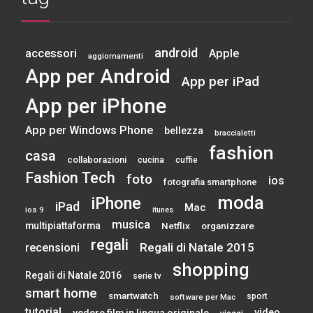
android
accessori
Apple
aggiornamenti
App per Android
App per iPad
App per iPhone
App per Windows Phone
bellezza
braccialetti
fashion
casa
collaborazioni
cucina
cuffie
Fashion Tech
foto
ios
fotografia smartphone
moda
iPhone
iPad
Mac
ios 9
itunes
musica
multipiattaforma
Netflix
organizzare
regali
Regali di Natale 2015
recensioni
shopping
Regali di Natale 2016
serie tv
smart home
smartwatch
sport
software per Mac
tutorial
video
vedere film in lingua originale