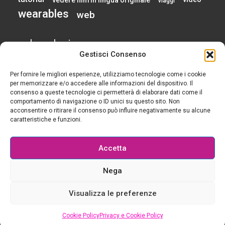
viaggi
wearables
web
calendario
Gestisci Consenso
Per fornire le migliori esperienze, utilizziamo tecnologie come i cookie
AGOSTO 2026
per memorizzare e/o accedere alle informazioni del dispositivo. Il
consenso a queste tecnologie ci permetterà di elaborare dati come il
comportamento di navigazione o ID unici su questo sito. Non
L
M
M
G
V
S
D
acconsentire o ritirare il consenso può influire negativamente su alcune
1
2
caratteristiche e funzioni.
3
4
5
6
7
8
9
10
11
12
13
14
15
16
Accetta
17
18
19
20
21
22
23
24
25
26
27
28
29
30
Nega
31
« Gen
Visualizza le preferenze
© 2015-2025 Tutti i diritti riservati - Geek è chic - Il blog per le ragazze che si rendono
Cookie Policy
Privacy e Cookie Policy
la vita più semplice con la tecnologia