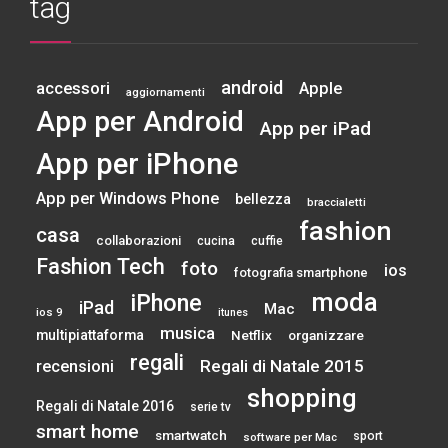
tag
android
accessori
Apple
aggiornamenti
App per Android
App per iPad
App per iPhone
App per Windows Phone
bellezza
braccialetti
fashion
casa
collaborazioni
cucina
cuffie
Fashion Tech
foto
ios
fotografia smartphone
moda
iPhone
iPad
Mac
ios 9
itunes
musica
multipiattaforma
Netflix
organizzare
regali
Regali di Natale 2015
recensioni
shopping
Regali di Natale 2016
serie tv
smart home
smartwatch
sport
software per Mac