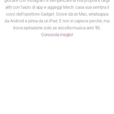
giocare con Instagram e semplificare la vita propria e degli
altri con l'aiuto di app e aggeggi hitech: casa sua sembra il
covo dell'Ispettore Gadget. Scrive da un Mac, whatsappa
da Android e pinna da un iPad. E non si capisce perché, ma
trova ispirazione solo se ascolta musica anni '80.
Conoscila meglio!