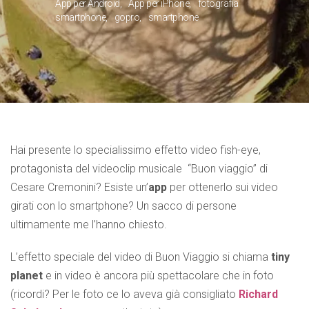
App per Android
App per iPhone
fotografia
smartphone
gopro
smartphone
Hai presente lo specialissimo effetto video fish-eye,
protagonista del videoclip musicale “Buon viaggio” di
Cesare Cremonini? Esiste un’
app
per ottenerlo sui video
girati con lo smartphone? Un sacco di persone
ultimamente me l’hanno chiesto.
L’effetto speciale del video di Buon Viaggio si chiama
tiny
planet
e in video è ancora più spettacolare che in foto
(ricordi? Per le foto ce lo aveva già consigliato
Richard