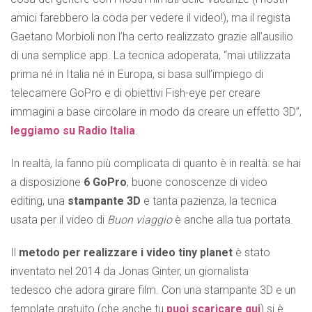
amici farebbero la coda per vedere il video!), ma il regista
Gaetano Morbioli non l’ha certo realizzato grazie all’ausilio
di una semplice app. La tecnica adoperata, “mai utilizzata
prima né in Italia né in Europa, si basa sull’impiego di
telecamere GoPro e di obiettivi Fish-eye per creare
immagini a base circolare in modo da creare un effetto 3D”,
leggiamo su Radio Italia
.
In realtà, la fanno più complicata di quanto è in realtà: se hai
a disposizione
6 GoPro
, buone conoscenze di video
editing, una
stampante 3D
e tanta pazienza, la tecnica
usata per il video di
Buon viaggio
è anche alla tua portata.
Il
metodo per realizzare i video tiny planet
è stato
inventato nel 2014 da Jonas Ginter, un giornalista
tedesco che adora girare film. Con una stampante 3D e un
template gratuito (che anche tu
puoi scaricare qui
) si è