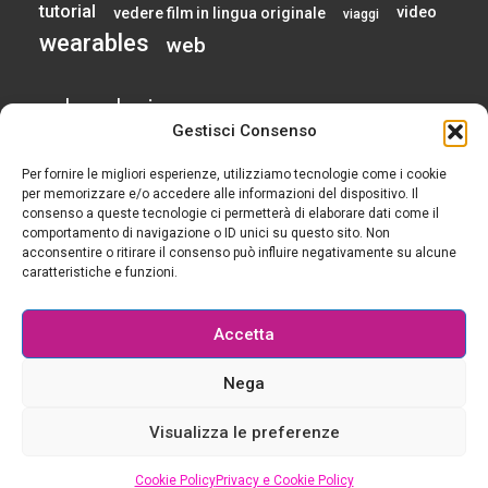
tutorial
video
vedere film in lingua originale
viaggi
wearables
web
calendario
Gestisci Consenso
Per fornire le migliori esperienze, utilizziamo tecnologie come i cookie
AGOSTO 2026
per memorizzare e/o accedere alle informazioni del dispositivo. Il
consenso a queste tecnologie ci permetterà di elaborare dati come il
comportamento di navigazione o ID unici su questo sito. Non
L
M
M
G
V
S
D
acconsentire o ritirare il consenso può influire negativamente su alcune
1
2
caratteristiche e funzioni.
3
4
5
6
7
8
9
10
11
12
13
14
15
16
Accetta
17
18
19
20
21
22
23
24
25
26
27
28
29
30
Nega
31
« Gen
Visualizza le preferenze
© 2015-2025 Tutti i diritti riservati - Geek è chic - Il blog per le ragazze che si rendono
Cookie Policy
Privacy e Cookie Policy