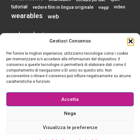
tutorial
video
vedere film in lingua originale
viaggi
wearables
web
calendario
Gestisci Consenso
Per fornire le migliori esperienze, utilizziamo tecnologie come i cookie
AGOSTO 2026
per memorizzare e/o accedere alle informazioni del dispositivo. Il
consenso a queste tecnologie ci permetterà di elaborare dati come il
comportamento di navigazione o ID unici su questo sito. Non
L
M
M
G
V
S
D
acconsentire o ritirare il consenso può influire negativamente su alcune
1
2
caratteristiche e funzioni.
3
4
5
6
7
8
9
10
11
12
13
14
15
16
Accetta
17
18
19
20
21
22
23
24
25
26
27
28
29
30
Nega
31
« Gen
Visualizza le preferenze
© 2015-2025 Tutti i diritti riservati - Geek è chic - Il blog per le ragazze che si rendono