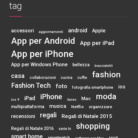
tag
android
accessori
Apple
aggiornamenti
App per Android
App per iPad
App per iPhone
App per Windows Phone
bellezza
braccialetti
fashion
casa
collaborazioni
cucina
cuffie
Fashion Tech
foto
ios
fotografia smartphone
moda
iPhone
iPad
Mac
ios 9
itunes
musica
multipiattaforma
Netflix
organizzare
regali
Regali di Natale 2015
recensioni
shopping
Regali di Natale 2016
serie tv
smart home
smartwatch
sport
software per Mac