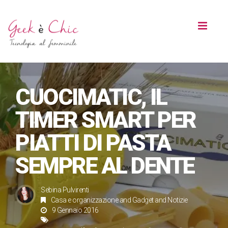
Toggl
naviga
CUOCIMATIC, IL
TIMER SMART PER
PIATTI DI PASTA
SEMPRE AL DENTE
Sebina Pulvirenti
Casa e organizzazione
and
Gadget
and
Notizie
9 Gennaio 2016