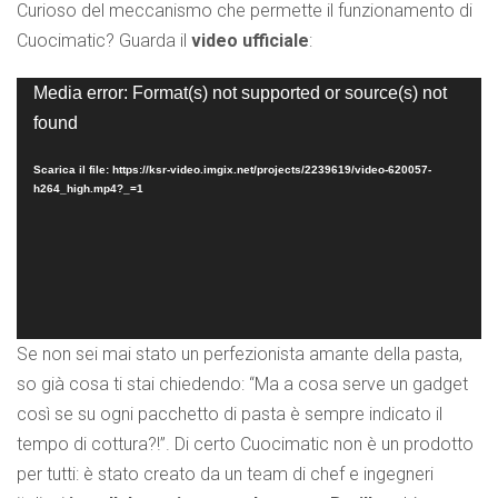
Curioso del meccanismo che permette il funzionamento di
Cuocimatic? Guarda il
video ufficiale
:
Video
Media error: Format(s) not supported or source(s) not
Player
found
Scarica il file: https://ksr-video.imgix.net/projects/2239619/video-620057-
h264_high.mp4?_=1
Se non sei mai stato un perfezionista amante della pasta,
so già cosa ti stai chiedendo: “Ma a cosa serve un gadget
così se su ogni pacchetto di pasta è sempre indicato il
tempo di cottura?!”. Di certo Cuocimatic non è un prodotto
per tutti: è stato creato da un team di chef e ingegneri