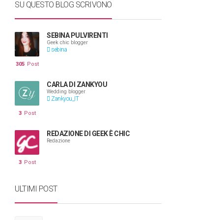
SU QUESTO BLOG SCRIVONO
SEBINA PULVIRENTI
Geek chic blogger
sebina
305
Post
CARLA DI ZANKYOU
Wedding blogger
Zankyou_IT
3
Post
REDAZIONE DI GEEK È CHIC
Redazione
3
Post
ULTIMI POST