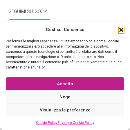
SEGUIMI SUI SOCIAL
Gestisci Consenso
FACEBOOK
Per fornire le migliori esperienze, utilizziamo tecnologie come i cookie
per memorizzare e/o accedere alle informazioni del dispositivo. Il
TWITTER
consenso a queste tecnologie ci permetterà di elaborare dati come il
comportamento di navigazione o ID unici su questo sito. Non
acconsentire o ritirare il consenso può influire negativamente su alcune
GOOGLE
caratteristiche e funzioni.
YOUTUBE
Accetta
RSS
Nega
PINTEREST
Visualizza le preferenze
INSTAGRAM
Cookie Policy
Privacy e Cookie Policy