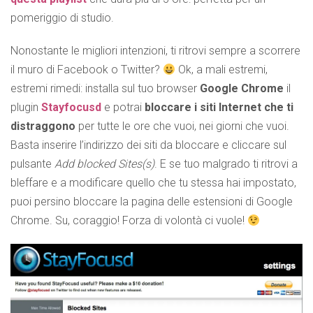
pomeriggio di studio.
Nonostante le migliori intenzioni, ti ritrovi sempre a scorrere
il muro di Facebook o Twitter?
Ok, a mali estremi,
estremi rimedi: installa sul tuo browser
Google Chrome
il
plugin
Stayfocusd
e potrai
bloccare i siti Internet che ti
distraggono
per tutte le ore che vuoi, nei giorni che vuoi.
Basta inserire l’indirizzo dei siti da bloccare e cliccare sul
pulsante
Add blocked Sites(s)
. E se tuo malgrado ti ritrovi a
bleffare e a modificare quello che tu stessa hai impostato,
puoi persino bloccare la pagina delle estensioni di Google
Chrome. Su, coraggio! Forza di volontà ci vuole!