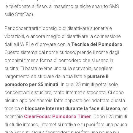
le telefonate al fisso, al massimo qualche sparuto SMS
sullo StarTac).
Per concentrarti ti consiglio di disattivare suonerie e
vibrazioni, o ancora meglio di disattivare la connessione
dati e il WIFI e di provare con la
Tecnica del Pomodoro
.
Questo sistema dal nome curioso, prende il nome dagli
omonimi timer a forma di pomodoro che si usano in
cucina. Ti basta averne uno sulla scrivania, scegliere
l’argomento da studiare dalla tua lista e
puntare il
pomodoro per 25 minuti
. In quei 25 minuti potrai solo
concentrarti e studiare, tanto Internet è staccato. Ci sono
alcune app per Android fatte apposta per adottare questa
tecnica e
bloccare Internet durante la fase di lavoro
, ad
esempio
ClearFocus: Pomodoro Timer
. Dopo i 25 minuti
di studio intenso, Internet si riattiva e tu puoi fare una pausa
di 3-5 minuti. Ogni 4 “pomodori” puoi fare una pausa più