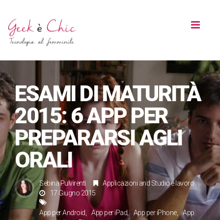
Toggl
naviga
ESAMI DI MATURITÀ
2015: 6 APP PER
PREPARARSI AGLI
ORALI
Sebina Pulvirenti
Applicazioni
and
Studio e lavoro
17 Giugno 2015
App per Android
App per iPad
App per iPhone
App