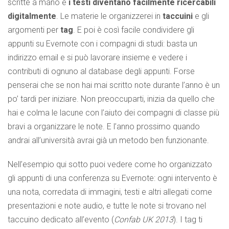
scritte a mano e
i testi diventano facilmente ricercabili
digitalmente
. Le materie le organizzerei in
taccuini
e gli
argomenti per
tag
. E poi è così facile condividere gli
appunti su Evernote con i compagni di studi: basta un
indirizzo email e si può lavorare insieme e vedere i
contributi di ognuno al database degli appunti. Forse
penserai che se non hai mai scritto note durante l’anno è un
po’ tardi per iniziare. Non preoccuparti, inizia da quello che
hai e colma le lacune con l’aiuto dei compagni di classe più
bravi a organizzare le note. E l’anno prossimo quando
andrai all’università avrai già un metodo ben funzionante.
Nell’esempio qui sotto puoi vedere come ho organizzato
gli appunti di una conferenza su Evernote: ogni intervento è
una nota, corredata di immagini, testi e altri allegati come
presentazioni e note audio, e tutte le note si trovano nel
taccuino dedicato all’evento (
Confab UK 2013
). I tag ti