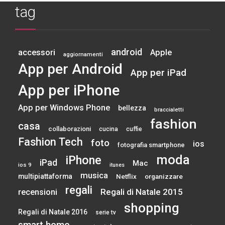
tag
android
accessori
Apple
aggiornamenti
App per Android
App per iPad
App per iPhone
App per Windows Phone
bellezza
braccialetti
fashion
casa
collaborazioni
cucina
cuffie
Fashion Tech
foto
ios
fotografia smartphone
moda
iPhone
iPad
Mac
ios 9
itunes
musica
multipiattaforma
Netflix
organizzare
regali
Regali di Natale 2015
recensioni
shopping
Regali di Natale 2016
serie tv
smart home