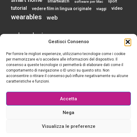
smartwatch
sport
software per Mac
tutorial
video
vedere film in lingua originale
viaggi
wearables
web
calendario
Gestisci Consenso
Per fornire le migliori esperienze, utilizziamo tecnologie come i cookie
AGOSTO 2026
per memorizzare e/o accedere alle informazioni del dispositivo. Il
consenso a queste tecnologie ci permetterà di elaborare dati come il
comportamento di navigazione o ID unici su questo sito. Non
L
M
M
G
V
S
D
acconsentire o ritirare il consenso può influire negativamente su alcune
1
2
caratteristiche e funzioni.
3
4
5
6
7
8
9
10
11
12
13
14
15
16
Accetta
17
18
19
20
21
22
23
24
25
26
27
28
29
30
Nega
31
« Gen
Visualizza le preferenze