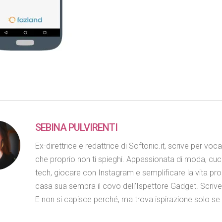
SEBINA PULVIRENTI
Ex-direttrice e redattrice di Softonic.it, scrive per voc
che proprio non ti spieghi. Appassionata di moda, cuc
tech, giocare con Instagram e semplificare la vita propr
casa sua sembra il covo dell'Ispettore Gadget. Scriv
E non si capisce perché, ma trova ispirazione solo se