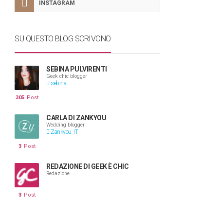
INSTAGRAM
SU QUESTO BLOG SCRIVONO
SEBINA PULVIRENTI
Geek chic blogger
sebina
305
Post
CARLA DI ZANKYOU
Wedding blogger
Zankyou_IT
3
Post
REDAZIONE DI GEEK È CHIC
Redazione
3
Post