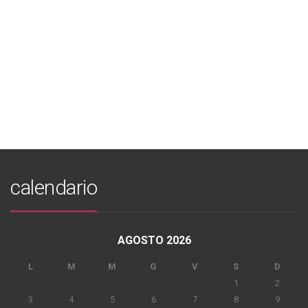
calendario
AGOSTO 2026
L
M
M
G
V
S
D
1
2
3
4
5
6
7
8
9