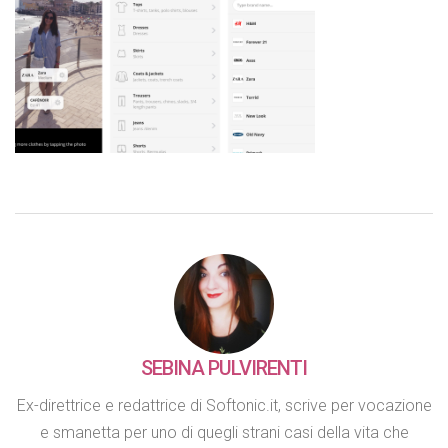
SEBINA PULVIRENTI
Ex-direttrice e redattrice di Softonic.it, scrive per vocazione
e smanetta per uno di quegli strani casi della vita che