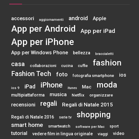
android
accessori
Apple
aggiornamenti
App per Android
App per iPad
App per iPhone
App per Windows Phone
bellezza
braccialetti
fashion
casa
collaborazioni
cucina
cuffie
Fashion Tech
foto
ios
fotografia smartphone
moda
iPhone
iPad
Mac
ios 9
itunes
musica
multipiattaforma
Netflix
organizzare
regali
Regali di Natale 2015
recensioni
shopping
Regali di Natale 2016
serie tv
smart home
smartwatch
sport
software per Mac
tutorial
video
vedere film in lingua originale
viaggi