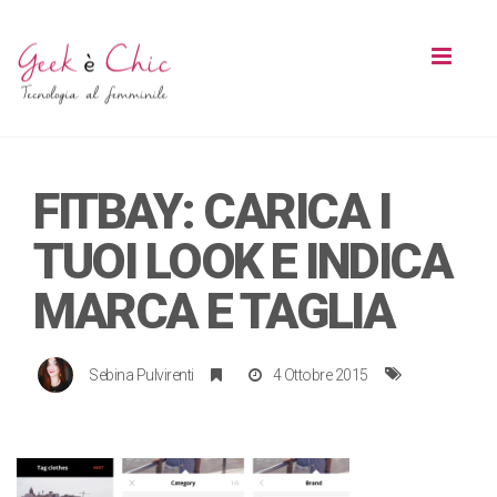
Toggl
naviga
FITBAY: CARICA I
TUOI LOOK E INDICA
MARCA E TAGLIA
Sebina Pulvirenti
4 Ottobre 2015