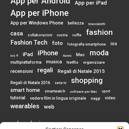
App per Android
App per iPad
App per iPhone
App per Windows Phone
bellezza
braccialetti
fashion
casa
collaborazioni
cucina
cuffie
Fashion Tech
foto
ios
fotografia smartphone
moda
iPhone
iPad
Mac
ios 9
itunes
musica
multipiattaforma
Netflix
organizzare
regali
Regali di Natale 2015
recensioni
shopping
Regali di Natale 2016
serie tv
smart home
smartwatch
sport
software per Mac
tutorial
video
vedere film in lingua originale
viaggi
wearables
web
calendario