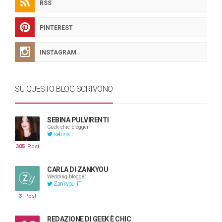
RSS
PINTEREST
INSTAGRAM
SU QUESTO BLOG SCRIVONO
SEBINA PULVIRENTI
Geek chic blogger
sebina
305
Post
CARLA DI ZANKYOU
Wedding blogger
Zankyou_IT
3
Post
REDAZIONE DI GEEK È CHIC