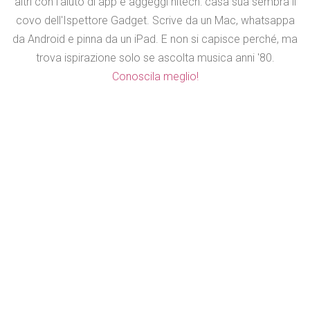
altri con l'aiuto di app e aggeggi hitech: casa sua sembra il
covo dell'Ispettore Gadget. Scrive da un Mac, whatsappa
da Android e pinna da un iPad. E non si capisce perché, ma
trova ispirazione solo se ascolta musica anni '80.
Conoscila meglio!