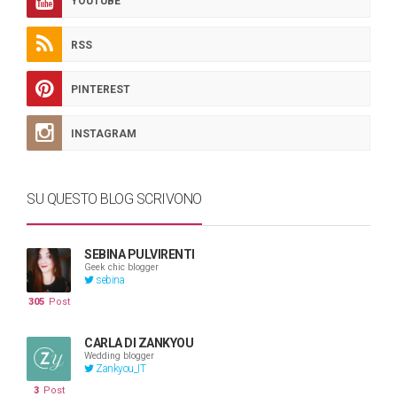
YOUTUBE
RSS
PINTEREST
INSTAGRAM
SU QUESTO BLOG SCRIVONO
SEBINA PULVIRENTI
Geek chic blogger
sebina
305
Post
CARLA DI ZANKYOU
Wedding blogger
Zankyou_IT
3
Post