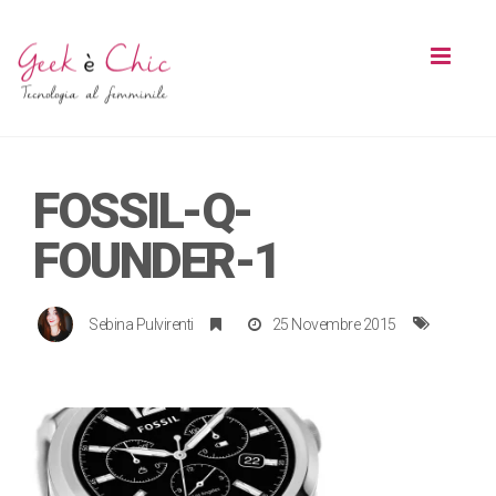
Toggl
naviga
FOSSIL-Q-
FOUNDER-1
Sebina Pulvirenti
25 Novembre 2015