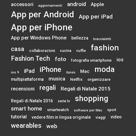
android
accessori
Apple
aggiornamenti
App per Android
App per iPad
App per iPhone
App per Windows Phone
bellezza
braccialetti
fashion
casa
collaborazioni
cucina
cuffie
Fashion Tech
foto
ios
fotografia smartphone
moda
iPhone
iPad
Mac
ios 9
itunes
musica
multipiattaforma
Netflix
organizzare
regali
Regali di Natale 2015
recensioni
shopping
Regali di Natale 2016
serie tv
smart home
smartwatch
sport
software per Mac
tutorial
video
vedere film in lingua originale
viaggi
wearables
web