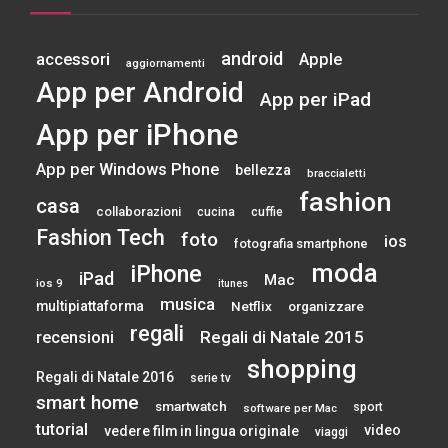
android
accessori
Apple
aggiornamenti
App per Android
App per iPad
App per iPhone
App per Windows Phone
bellezza
braccialetti
fashion
casa
collaborazioni
cucina
cuffie
Fashion Tech
foto
ios
fotografia smartphone
moda
iPhone
iPad
Mac
ios 9
itunes
musica
multipiattaforma
Netflix
organizzare
regali
Regali di Natale 2015
recensioni
shopping
Regali di Natale 2016
serie tv
smart home
smartwatch
sport
software per Mac
tutorial
video
vedere film in lingua originale
viaggi