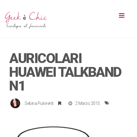
Toggl
naviga
AURICOLARI
HUAWEI TALKBAND
N1
Sebina Pulvirenti
2 Marzo 2015