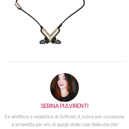
SEBINA PULVIRENTI
Ex-direttrice e redattrice di Softonic.it, scrive per vocazione
e smanetta per uno di quegli strani casi della vita che