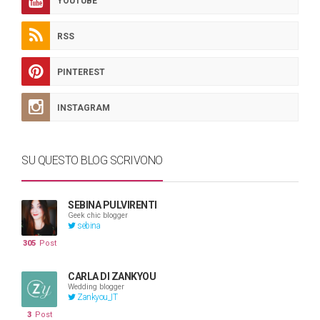
YOUTUBE
RSS
PINTEREST
INSTAGRAM
SU QUESTO BLOG SCRIVONO
SEBINA PULVIRENTI
Geek chic blogger
sebina
305
Post
CARLA DI ZANKYOU
Wedding blogger
Zankyou_IT
3
Post