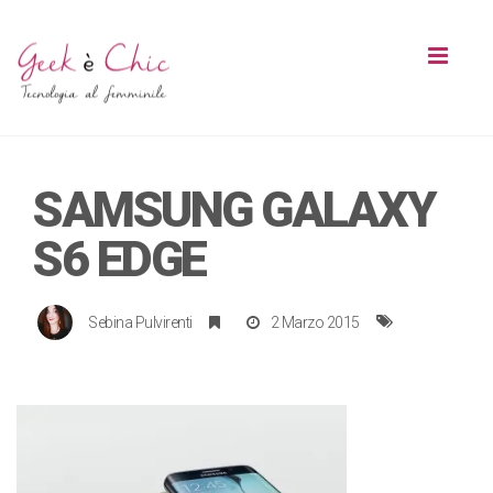
Toggl
naviga
SAMSUNG GALAXY
S6 EDGE
Sebina Pulvirenti
2 Marzo 2015