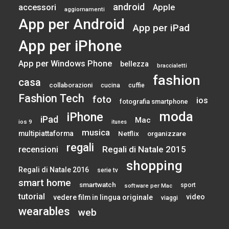
android
accessori
Apple
aggiornamenti
App per Android
App per iPad
App per iPhone
App per Windows Phone
bellezza
braccialetti
fashion
casa
collaborazioni
cucina
cuffie
Fashion Tech
foto
ios
fotografia smartphone
moda
iPhone
iPad
Mac
ios 9
itunes
musica
multipiattaforma
Netflix
organizzare
regali
Regali di Natale 2015
recensioni
shopping
Regali di Natale 2016
serie tv
smart home
smartwatch
sport
software per Mac
tutorial
video
vedere film in lingua originale
viaggi
wearables
web