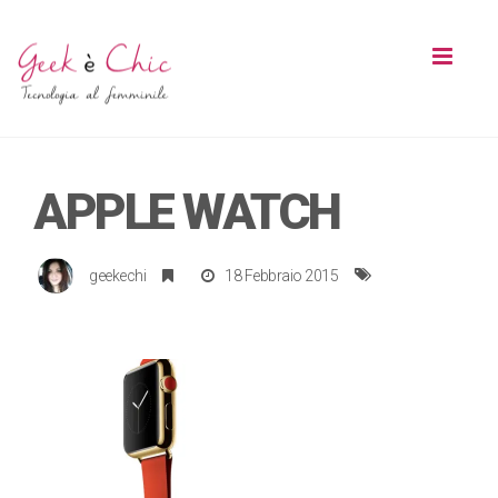
Toggl
naviga
APPLE WATCH
geekechi
18 Febbraio 2015