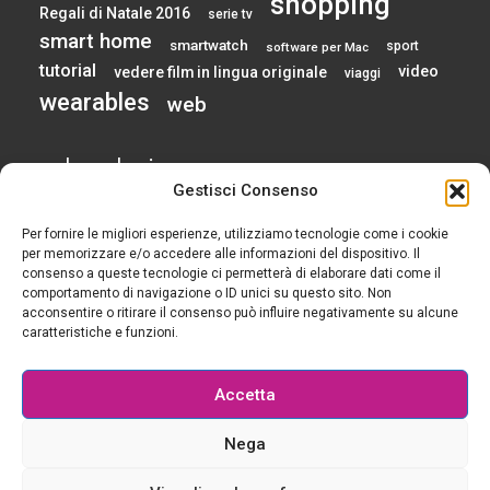
shopping
Regali di Natale 2016
serie tv
smart home
smartwatch
sport
software per Mac
tutorial
video
vedere film in lingua originale
viaggi
wearables
web
calendario
Gestisci Consenso
Per fornire le migliori esperienze, utilizziamo tecnologie come i cookie
AGOSTO 2026
per memorizzare e/o accedere alle informazioni del dispositivo. Il
consenso a queste tecnologie ci permetterà di elaborare dati come il
comportamento di navigazione o ID unici su questo sito. Non
L
M
M
G
V
S
D
acconsentire o ritirare il consenso può influire negativamente su alcune
1
2
caratteristiche e funzioni.
3
4
5
6
7
8
9
10
11
12
13
14
15
16
Accetta
17
18
19
20
21
22
23
24
25
26
27
28
29
30
Nega
31
« Gen