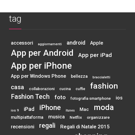
tag
android
accessori
Apple
aggiornamenti
App per Android
App per iPad
App per iPhone
App per Windows Phone
bellezza
braccialetti
fashion
casa
collaborazioni
cucina
cuffie
Fashion Tech
foto
ios
fotografia smartphone
moda
iPhone
iPad
Mac
ios 9
itunes
musica
multipiattaforma
Netflix
organizzare
regali
Regali di Natale 2015
recensioni