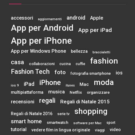
android
accessori
Apple
aggiornamenti
App per Android
App per iPad
App per iPhone
App per Windows Phone
bellezza
braccialetti
fashion
casa
collaborazioni
cucina
cuffie
Fashion Tech
foto
ios
fotografia smartphone
moda
iPhone
iPad
Mac
ios 9
itunes
musica
multipiattaforma
Netflix
organizzare
regali
Regali di Natale 2015
recensioni
shopping
Regali di Natale 2016
serie tv
smart home
smartwatch
sport
software per Mac
tutorial
video
vedere film in lingua originale
viaggi