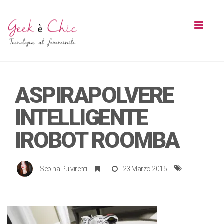
Toggl
naviga
ASPIRAPOLVERE
INTELLIGENTE
IROBOT ROOMBA
Sebina Pulvirenti
23 Marzo 2015