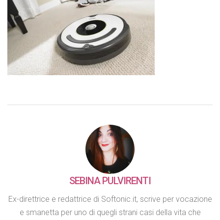
SEBINA PULVIRENTI
Ex-direttrice e redattrice di Softonic.it, scrive per vocazione
e smanetta per uno di quegli strani casi della vita che