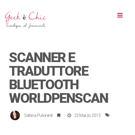
Toggl
naviga
SCANNER E
TRADUTTORE
BLUETOOTH
WORLDPENSCAN
Sebina Pulvirenti
23 Marzo 2015