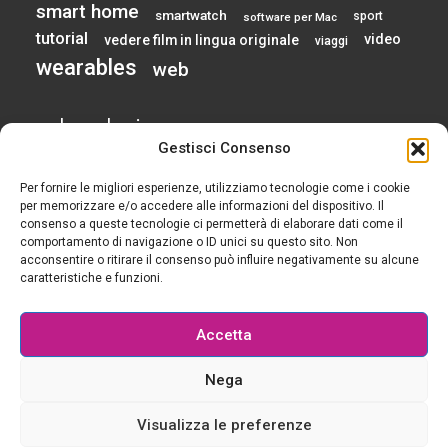
smart home
smartwatch
sport
software per Mac
tutorial
video
vedere film in lingua originale
viaggi
wearables
web
calendario
Gestisci Consenso
Per fornire le migliori esperienze, utilizziamo tecnologie come i cookie
AGOSTO 2026
per memorizzare e/o accedere alle informazioni del dispositivo. Il
consenso a queste tecnologie ci permetterà di elaborare dati come il
comportamento di navigazione o ID unici su questo sito. Non
L
M
M
G
V
S
D
acconsentire o ritirare il consenso può influire negativamente su alcune
1
2
caratteristiche e funzioni.
3
4
5
6
7
8
9
10
11
12
13
14
15
16
Accetta
17
18
19
20
21
22
23
24
25
26
27
28
29
30
Nega
31
« Gen
Visualizza le preferenze