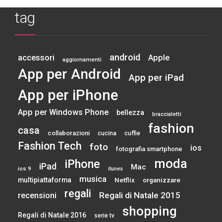
tag
android
accessori
Apple
aggiornamenti
App per Android
App per iPad
App per iPhone
App per Windows Phone
bellezza
braccialetti
fashion
casa
collaborazioni
cucina
cuffie
Fashion Tech
foto
ios
fotografia smartphone
moda
iPhone
iPad
Mac
ios 9
itunes
musica
multipiattaforma
Netflix
organizzare
regali
Regali di Natale 2015
recensioni
shopping
Regali di Natale 2016
serie tv