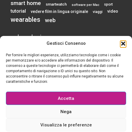
smart home
smartwatch
sport
software per Mac
tutorial
video
vedere film in lingua originale
viaggi
wearables
web
calendario
Gestisci Consenso
Per fornire le migliori esperienze, utilizziamo tecnologie come i cookie
AGOSTO 2026
per memorizzare e/o accedere alle informazioni del dispositivo. Il
consenso a queste tecnologie ci permetterà di elaborare dati come il
comportamento di navigazione o ID unici su questo sito. Non
L
M
M
G
V
S
D
acconsentire o ritirare il consenso può influire negativamente su alcune
1
2
caratteristiche e funzioni.
3
4
5
6
7
8
9
10
11
12
13
14
15
16
Accetta
17
18
19
20
21
22
23
24
25
26
27
28
29
30
Nega
31
« Gen
Visualizza le preferenze