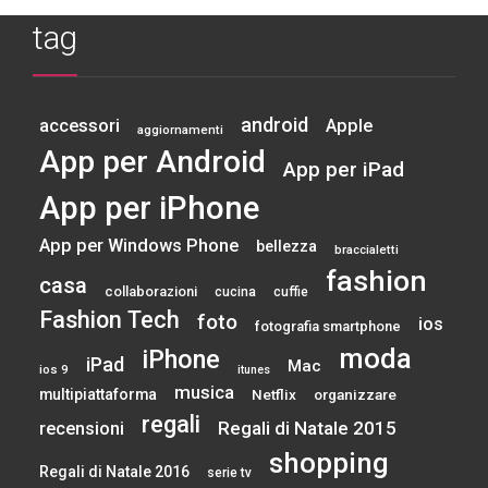
tag
android
accessori
Apple
aggiornamenti
App per Android
App per iPad
App per iPhone
App per Windows Phone
bellezza
braccialetti
fashion
casa
collaborazioni
cucina
cuffie
Fashion Tech
foto
ios
fotografia smartphone
moda
iPhone
iPad
Mac
ios 9
itunes
musica
multipiattaforma
Netflix
organizzare
regali
Regali di Natale 2015
recensioni
shopping
Regali di Natale 2016
serie tv