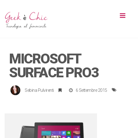
Toggl
naviga
MICROSOFT
SURFACE PRO3
Sebina Pulvirenti
6 Settembre 2015