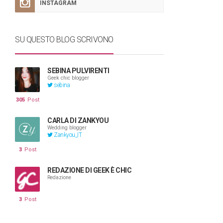
INSTAGRAM
SU QUESTO BLOG SCRIVONO
SEBINA PULVIRENTI
Geek chic blogger
sebina
305
Post
CARLA DI ZANKYOU
Wedding blogger
Zankyou_IT
3
Post
REDAZIONE DI GEEK È CHIC
Redazione
3
Post