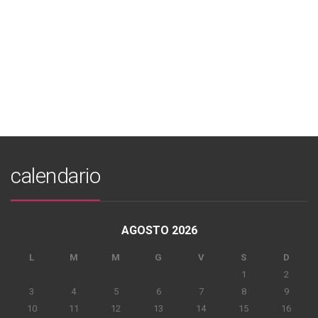
calendario
AGOSTO 2026
L
M
M
G
V
S
D
1
2
3
4
5
6
7
8
9
10
11
12
13
14
15
16