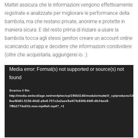
Mattel assicura che le informazioni vengono effettivamente
registrate e analizzate per migliorare le performance della
bambola, ma che restano private, anonime e protette in
maniera sicura. E del resto prima di iniziare a usare la
bambola tocca agli stessi genitori creare un account online
scaricando un’app e decidere che informazioni condividere
(oltre che acquistarla, aggiungerei io…).
Video
Media error: Format(s) not supported or source(s) not
Player
found
Scarica il file:
http://media.webcollage.net/rwvfp/wc/cp/19664146/module/mattel//_cp/products/144
8aef6b81-5156-40d2-a9e8-707c2a2aee9a/67fc8306-6fd5-4fcf-bee8-
7f8b2774a91b.mov.mp4full.mp4?_=1