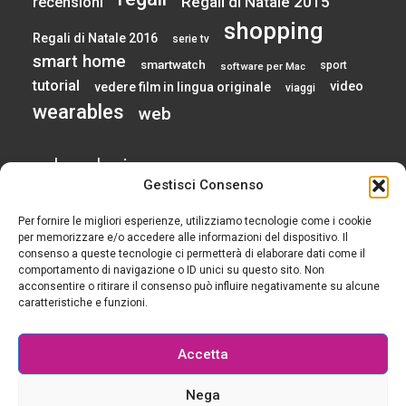
Regali di Natale 2015
recensioni
shopping
Regali di Natale 2016
serie tv
smart home
smartwatch
sport
software per Mac
tutorial
video
vedere film in lingua originale
viaggi
wearables
web
calendario
Gestisci Consenso
Per fornire le migliori esperienze, utilizziamo tecnologie come i cookie
AGOSTO 2026
per memorizzare e/o accedere alle informazioni del dispositivo. Il
consenso a queste tecnologie ci permetterà di elaborare dati come il
comportamento di navigazione o ID unici su questo sito. Non
L
M
M
G
V
S
D
acconsentire o ritirare il consenso può influire negativamente su alcune
1
2
caratteristiche e funzioni.
3
4
5
6
7
8
9
10
11
12
13
14
15
16
Accetta
17
18
19
20
21
22
23
24
25
26
27
28
29
30
Nega
31