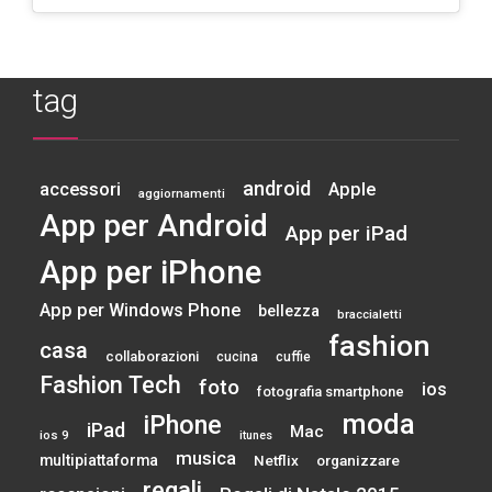
tag
android
accessori
Apple
aggiornamenti
App per Android
App per iPad
App per iPhone
App per Windows Phone
bellezza
braccialetti
fashion
casa
collaborazioni
cucina
cuffie
Fashion Tech
foto
ios
fotografia smartphone
moda
iPhone
iPad
Mac
ios 9
itunes
musica
multipiattaforma
Netflix
organizzare
regali