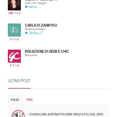
Geek chic blogger
sebina
305
Post
CARLA DI ZANKYOU
Wedding blogger
Zankyou_IT
3
Post
REDAZIONE DI GEEK È CHIC
Redazione
3
Post
ULTIMI POST
TAG
POST
I 5 MIGLIORI ASPIRAPOLVERE SENZA FILI DEL 2025