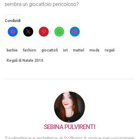
sembra un giocattolo pericoloso?
Condividi:
barbie
fashion
giocattoli
iot
mattel
moda
regali
Regali di Natale 2015
SEBINA PULVIRENTI
Ex-direttrice e redattrice di Softonic.it, scrive per vocazione