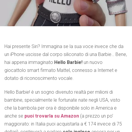
Hai presente Siri? Immagina se la sua voce invece che da
un iPhone uscisse dal corpo siliconato di una Barbie… Bene,
hai appena immaginato
Hello Barbie!
un nuovo
giocattolo smart firmato Mattel, connesso a Internet e
dotato di riconoscimento vocale.
Hello Barbie! è un sogno divenuto realtà per milioni di
bambine, specialmente le fortunate nate negli USA, visto
che la bambola per ora è disponibile solo in America e
anche se
puoi trovarla su Amazon
(a prezzo un po’
maggiorato: in Italia puoi acquistarla a € 174 invece di 75
dollari), continuerà a parlare
solo inglese
ancora per un