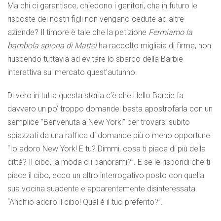
Ma chi ci garantisce, chiedono i genitori, che in futuro le
risposte dei nostri figli non vengano cedute ad altre
aziende? Il timore è tale che la petizione
Fermiamo la
bambola spiona di Mattel
ha raccolto migliaia di firme, non
riuscendo tuttavia ad evitare lo sbarco della Barbie
interattiva sul mercato quest’autunno.
Di vero in tutta questa storia c’è che Hello Barbie fa
davvero un po’ troppo domande: basta apostrofarla con un
semplice “Benvenuta a New York!” per trovarsi subito
spiazzati da una raffica di domande più o meno opportune:
“Io adoro New York! E tu? Dimmi, cosa ti piace di più della
città? Il cibo, la moda o i panorami?”. E se le rispondi che ti
piace il cibo, ecco un altro interrogativo posto con quella
sua vocina suadente e apparentemente disinteressata:
“Anch’io adoro il cibo! Qual è il tuo preferito?”.