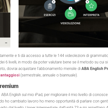
itamente e ti dà accesso a tutte le 144 videolezioni di grammati
 6 livelli, in modo da poter valutare bene se il metodo su cui s
leto, dovrai acquistare l’abbonamento mensile di
ABA English 
vantaggiosi
(semestrale, annuale o biannuale).
Premium
ABA English sul mio iPad, per migliorare il mio livello di conosc
uando ho cambiato lavoro ho meno opportunità di parlare con gent
arto dal livello
Upper Intermediate
, dall’unità 73 e mi aspettano 