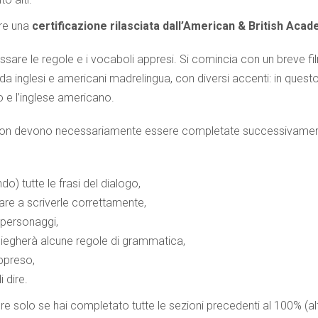
ere una
certificazione rilasciata dall’American & British Aca
issare le regole e i vocaboli appresi. Si comincia con un breve fi
ti da inglesi e americani madrelingua, con diversi accenti: in que
co e l’inglese americano.
non devono necessariamente essere completate successivamen
do) tutte le frasi del dialogo,
ovare a scriverle correttamente,
 personaggi,
spiegherà alcune regole di grammatica,
appreso,
 dire.
ere solo se hai completato tutte le sezioni precedenti al 100% (al