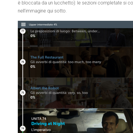
è bloccata da un lucchetto): le sezioni completate si 
nell’immagine qui sotto.