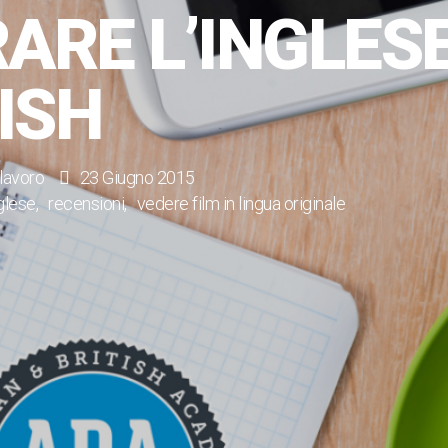
RE L’INGLESE
ISH
 lavoro
23 Giugno 2015
nglese
recensioni
vedere film in lingua originale