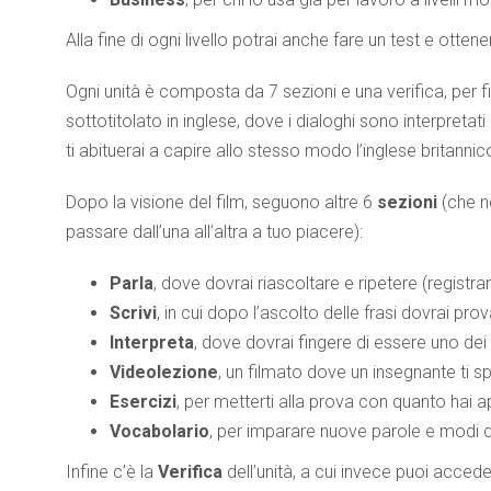
Alla fine di ogni livello potrai anche fare un test e otten
Ogni unità è composta da 7 sezioni e una verifica, per f
sottotitolato in inglese, dove i dialoghi sono interpreta
ti abituerai a capire allo stesso modo l’inglese britanni
Dopo la visione del film, seguono altre 6
sezioni
(che 
passare dall’una all’altra a tuo piacere):
Parla
, dove dovrai riascoltare e ripetere (registran
Scrivi
, in cui dopo l’ascolto delle frasi dovrai pr
Interpreta
, dove dovrai fingere di essere uno dei
Videolezione
, un filmato dove un insegnante ti 
Esercizi
, per metterti alla prova con quanto hai 
Vocabolario
, per imparare nuove parole e modi di
Infine c’è la
Verifica
dell’unità, a cui invece puoi acced