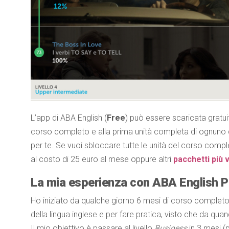
L’app di ABA English (
Free
) può essere scaricata gratu
corso completo e alla prima unità completa di ognuno dei
per te. Se vuoi sbloccare tutte le unità del corso comp
al costo di 25 euro al mese oppure altri
pacchetti più 
La mia esperienza con ABA English 
Ho iniziato da qualche giorno 6 mesi di corso completo 
della lingua inglese e per fare pratica, visto che da q
Il mio obiettivo è passare al livello
Business
in 3 mesi (p