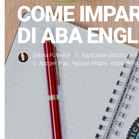
COME IMPARA
DI ABA ENGL
Sebina Pulvirenti
Applicazioni
and
Studio e
App per iPad
App per iPhone
imparare l'i