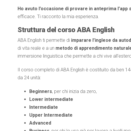
Ho avuto l’occasione di provare in anteprima l’app 
efficace. Ti racconto la mia esperienza.
Struttura del corso ABA English
ABA English ti permette di
imparare l’inglese da autod
di vita reale e a un
metodo di apprendimento natural
immersione linguistica che permette a chi vive all’estero
Il corso completo di ABA English è costituito da ben 144
da 24 unità:
Beginners
, per chi inizia da zero,
Lower intermediate
Intermediate
Upper Intermediate
Advanced
Business
, per chi lo usa già per lavoro a livelli mol