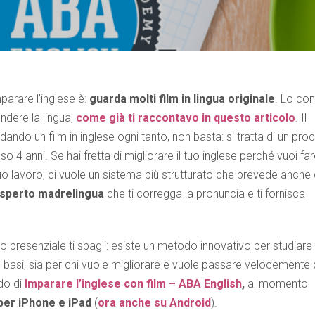
mparare l’inglese è:
guarda molti film in lingua originale
. Lo co
ndere la lingua,
come già ti raccontavo in questo articolo
. Il
ando un film in inglese ogni tanto, non basta: si tratta di un pr
4 anni. Se hai fretta di migliorare il tuo inglese perché vuoi fa
tuo lavoro, ci vuole un sistema più strutturato che prevede anche 
 esperto madrelingua
che ti corregga la pronuncia e ti fornisca
o presenziale ti sbagli: esiste un metodo innovativo per studiare
alle basi, sia per chi vuole migliorare e vuole passare velocemente
do di
Imparare l’inglese con film – ABA English
,
al momento
per iPhone e iPad
(
ora anche su Android
).