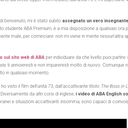
 di benvenuto, mi è stato subito
assegnato un vero insegnant
uanto studente ABA Premium, è a mia disposizione a qualsiasi ora 
iente male, per cominciare: non mi viene in mente nessun’altra 
o sul sito web di ABA
per individuare da che livello puoi partire: i
ate
, ti annoieresti e non impareresti molto di nuovo. Comunque 
alto in qualsiasi momento.
, ho visto il film dell’unità 73, dall’accattivante titolo
The Boss in 
Diversamente da altri corsi di inglese,
i video di ABA English s
anei e situazioni accattivanti: insomma, sono capaci di coinvolg