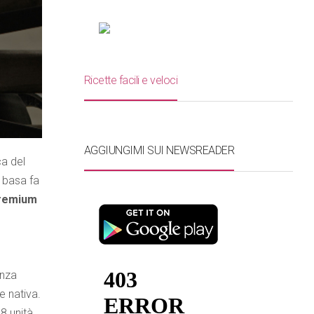
Ricette facili e veloci
AGGIUNGIMI SUI NEWSREADER
ca del
i basa fa
Premium
enza
e nativa.
48 unità