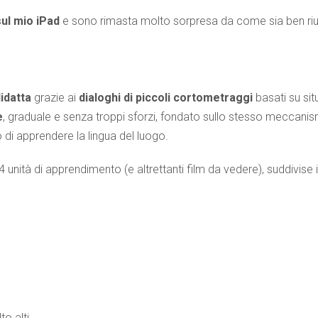
sul mio iPad
e sono rimasta molto sorpresa da come sia ben riu
idatta
grazie ai
dialoghi di piccoli cortometraggi
basati su sit
e
, graduale e senza troppi sforzi, fondato sullo stesso meccanis
 di apprendere la lingua del luogo.
 unità di apprendimento (e altrettanti film da vedere), suddivise 
to alti.