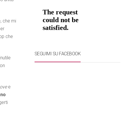
e
, che mi
per
app che
SEGUIMI SU FACEBOOK
nutile
non
Love
e
ono
erti