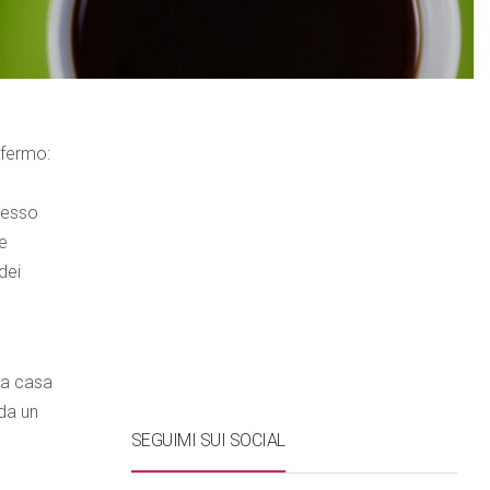
nfermo:
ocesso
re
dei
 a casa
 da un
SEGUIMI SUI SOCIAL