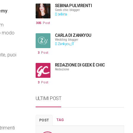
SEBINA PULVIRENTI
demy
.
Geek chic blogger
sebina
305
Post
lm
sto modo
CARLA DI ZANKYOU
Wedding blogger
Zankyou_IT
3
Post
te, puoi
REDAZIONE DI GEEK È CHIC
Redazione
3
Post
ULTIMI POST
TAG
POST
trimenti