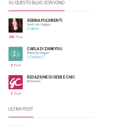
SU QUESTO BLOG SCRIVONO
SEBINA PULVIRENTI
Geek chic blogger
sebina
305
Post
CARLA DI ZANKYOU
Wedding blogger
Zankyou_IT
3
Post
REDAZIONE DI GEEK È CHIC
Redazione
3
Post
ULTIMI POST