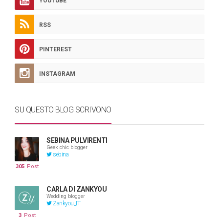
YOUTUBE
RSS
PINTEREST
INSTAGRAM
SU QUESTO BLOG SCRIVONO
SEBINA PULVIRENTI
Geek chic blogger
sebina
305
Post
CARLA DI ZANKYOU
Wedding blogger
Zankyou_IT
3
Post