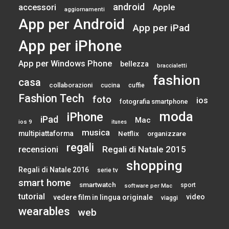
android
accessori
Apple
aggiornamenti
App per Android
App per iPad
App per iPhone
App per Windows Phone
bellezza
braccialetti
fashion
casa
collaborazioni
cucina
cuffie
Fashion Tech
foto
ios
fotografia smartphone
moda
iPhone
iPad
Mac
ios 9
itunes
musica
multipiattaforma
Netflix
organizzare
regali
Regali di Natale 2015
recensioni
shopping
Regali di Natale 2016
serie tv
smart home
smartwatch
sport
software per Mac
tutorial
video
vedere film in lingua originale
viaggi
wearables
web