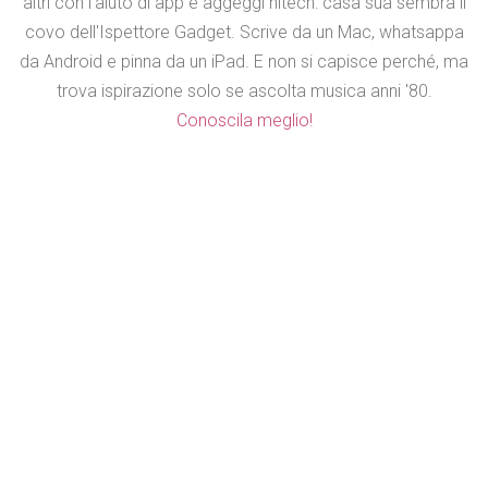
altri con l'aiuto di app e aggeggi hitech: casa sua sembra il
covo dell'Ispettore Gadget. Scrive da un Mac, whatsappa
da Android e pinna da un iPad. E non si capisce perché, ma
trova ispirazione solo se ascolta musica anni '80.
Conoscila meglio!