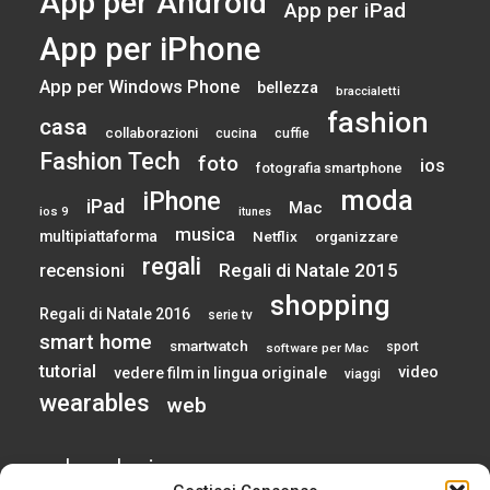
App per Android
App per iPad
App per iPhone
App per Windows Phone
bellezza
braccialetti
fashion
casa
collaborazioni
cucina
cuffie
Fashion Tech
foto
ios
fotografia smartphone
moda
iPhone
iPad
Mac
ios 9
itunes
musica
multipiattaforma
Netflix
organizzare
regali
Regali di Natale 2015
recensioni
shopping
Regali di Natale 2016
serie tv
smart home
smartwatch
sport
software per Mac
tutorial
video
vedere film in lingua originale
viaggi
wearables
web
calendario