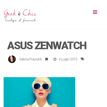
Toggl
naviga
ASUS ZENWATCH
Sebina Pulvirenti
6 Luglio 2015