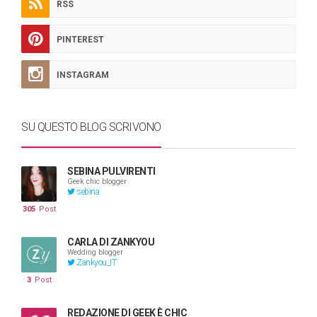
RSS
PINTEREST
INSTAGRAM
SU QUESTO BLOG SCRIVONO
SEBINA PULVIRENTI
Geek chic blogger
sebina
305
Post
CARLA DI ZANKYOU
Wedding blogger
Zankyou_IT
3
Post
REDAZIONE DI GEEK È CHIC