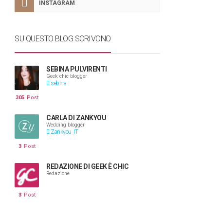
INSTAGRAM
SU QUESTO BLOG SCRIVONO
SEBINA PULVIRENTI
Geek chic blogger
sebina
305
Post
CARLA DI ZANKYOU
Wedding blogger
Zankyou_IT
3
Post
REDAZIONE DI GEEK È CHIC
Redazione
3
Post