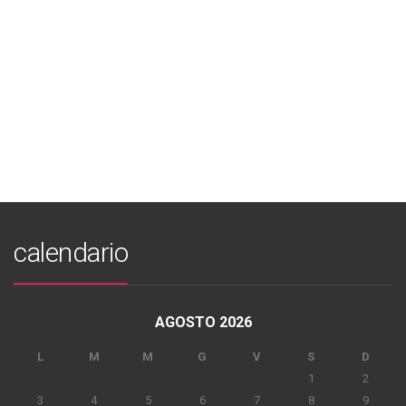
calendario
AGOSTO 2026
L
M
M
G
V
S
D
1
2
3
4
5
6
7
8
9